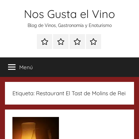
Saltar
Nos Gusta el Vino
al
contenido
Blog de Vinos, Gastronomía y Enoturismo
Especial
Enoturismo
Ranking
Contacto
Gin
y
Vinos
Tonics
Gastronomía
Menú
Etiqueta:
Restaurant El Tast de Molins de Rei