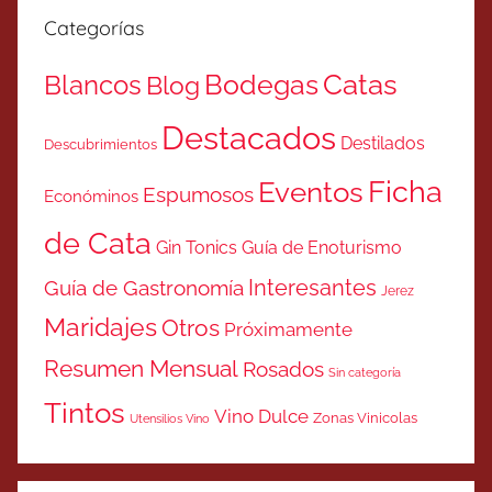
Categorías
Catas
Bodegas
Blancos
Blog
Destacados
Destilados
Descubrimientos
Ficha
Eventos
Espumosos
Económinos
de Cata
Gin Tonics
Guía de Enoturismo
Interesantes
Guía de Gastronomía
Jerez
Maridajes
Otros
Próximamente
Resumen Mensual
Rosados
Sin categoría
Tintos
Vino Dulce
Zonas Vinicolas
Utensilios Vino