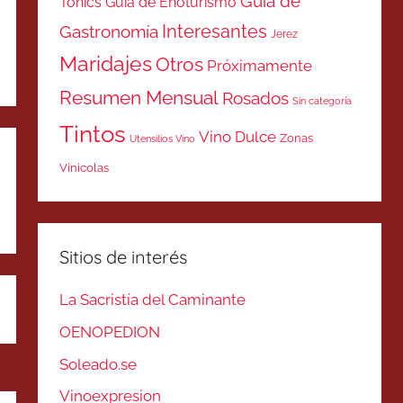
Guía de
Tonics
Guía de Enoturismo
Interesantes
Gastronomía
Jerez
Maridajes
Otros
Próximamente
Resumen Mensual
Rosados
Sin categoría
Tintos
Vino Dulce
Zonas
Utensilios Vino
Vinicolas
Sitios de interés
La Sacristía del Caminante
OENOPEDION
Soleado.se
Vinoexpresion