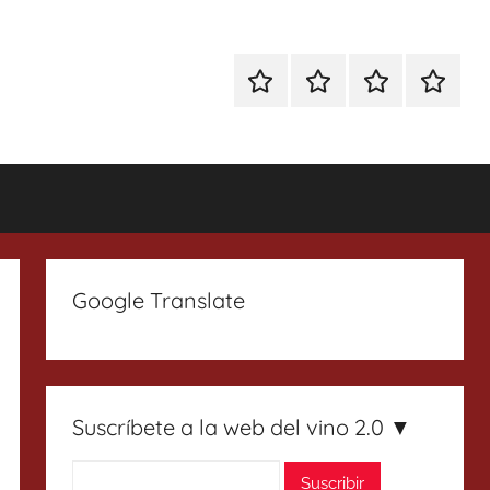
Especial
Enoturismo
Ranking
Contact
Gin
y
Vinos
Tonics
Gastronomía
Google Translate
Suscríbete a la web del vino 2.0 ▼