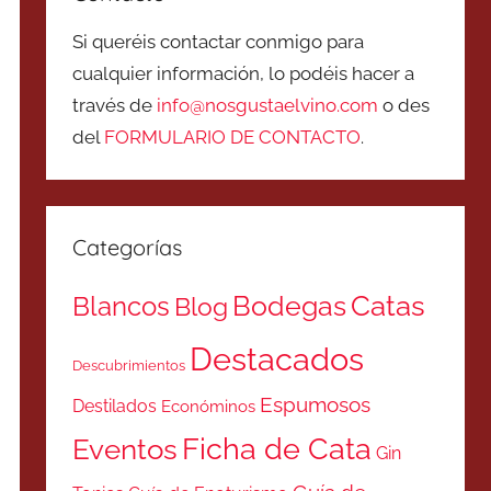
Si queréis contactar conmigo para
cualquier información, lo podéis hacer a
través de
info@nosgustaelvino.com
o des
del
FORMULARIO DE CONTACTO
.
Categorías
Catas
Bodegas
Blancos
Blog
Destacados
Descubrimientos
Espumosos
Destilados
Económinos
Ficha de Cata
Eventos
Gin