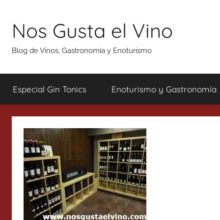
Saltar
al
Nos Gusta el Vino
contenido
Blog de Vinos, Gastronomía y Enoturismo
Especial Gin Tonics
Enoturismo y Gastronomía