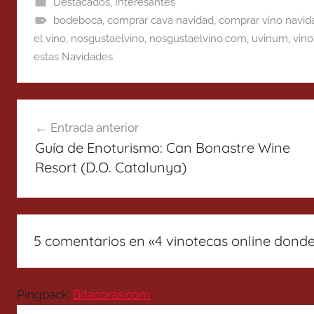
Destacados
,
Interesantes
bodeboca
,
comprar cava navidad
,
comprar vino navid
el vino
,
nosgustaelvino
,
nosgustaelvino.com
,
uvinum
,
vino
estas Navidades
Navegación
Entrada anterior
de
Guía de Enoturismo: Can Bonastre Wine
entradas
Resort (D.O. Catalunya)
5 comentarios en «
4 vinotecas online dond
Pingback:
Bitacoras.com