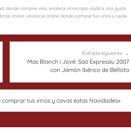
ad
,
donde comprar vino
,
enoteca vinoscopio
,
idyllica
,
nos gusta
tecas online
,
vinotecas online donde comprar tus vinos y cavas
Entrada siguiente
Mas Blanch i Jové: Saó Expressiu 2007
con Jamón Ibérico de Bellota
e comprar tus vinos y cavas estas Navidades
»