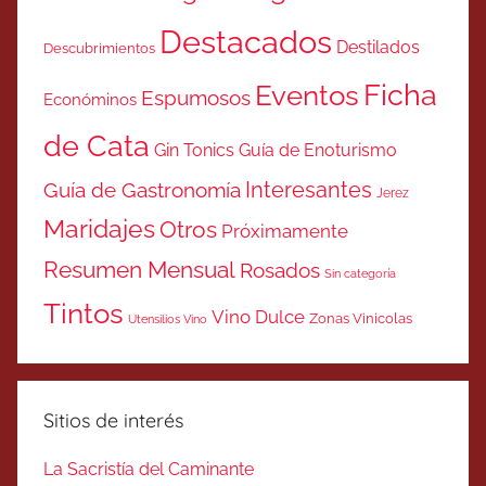
Destacados
Destilados
Descubrimientos
Ficha
Eventos
Espumosos
Económinos
de Cata
Gin Tonics
Guía de Enoturismo
Interesantes
Guía de Gastronomía
Jerez
Maridajes
Otros
Próximamente
Resumen Mensual
Rosados
Sin categoría
Tintos
Vino Dulce
Zonas Vinicolas
Utensilios Vino
Sitios de interés
La Sacristía del Caminante