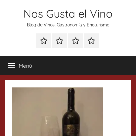
Saltar
Nos Gusta el Vino
al
contenido
Blog de Vinos, Gastronomía y Enoturismo
Especial
Enoturismo
Ranking
Contacto
Gin
y
Vinos
Tonics
Gastronomía
Menú