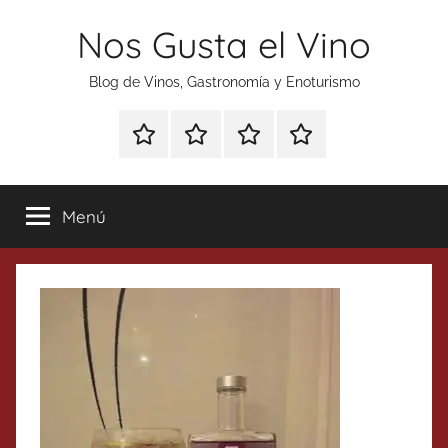
Saltar
Nos Gusta el Vino
al
contenido
Blog de Vinos, Gastronomía y Enoturismo
Especial
Enoturismo
Ranking
Contacto
Gin
y
Vinos
Tonics
Gastronomía
Menú