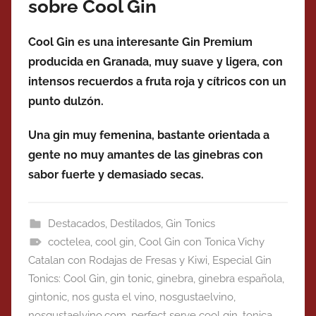
sobre Cool Gin
Cool Gin es una interesante Gin Premium
producida en Granada, muy suave y ligera, con
intensos recuerdos a fruta roja y cítricos con un
punto dulzón.
Una gin muy femenina, bastante orientada a
gente no muy amantes de las ginebras con
sabor fuerte y demasiado secas.
Destacados
,
Destilados
,
Gin Tonics
coctelea
,
cool gin
,
Cool Gin con Tonica Vichy
Catalan con Rodajas de Fresas y Kiwi
,
Especial Gin
Tonics: Cool Gin
,
gin tonic
,
ginebra
,
ginebra española
,
gintonic
,
nos gusta el vino
,
nosgustaelvino
,
nosgustaelvino.com
,
perfect serve cool gin
,
tonica