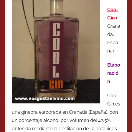
Cool
Gin
(
Grana
da,
Espa
ña)
Elabo
ració
n
Cool
Gin es
una ginebra elaborada en Granada (España), con
un porcentaje alcohol por volumen del 42,5%,
obtenida mediante la destilación de 12 botánicos