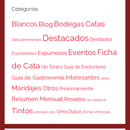
Categorías
Catas
Bodegas
Blancos
Blog
Destacados
Destilados
Descubrimientos
Ficha
Eventos
Espumosos
Económinos
de Cata
Gin Tonics
Guía de Enoturismo
Interesantes
Guía de Gastronomía
Jerez
Maridajes
Otros
Próximamente
Resumen Mensual
Rosados
Sin categoría
Tintos
Vino Dulce
Zonas Vinicolas
Utensilios Vino