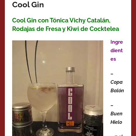
Cool Gin
Cool Gin con Tónica Vichy Catalán,
Rodajas de Fresa y Kiwi de Cocktelea
Ingre
dient
es
–
Copa
Balón
–
Buen
Hielo