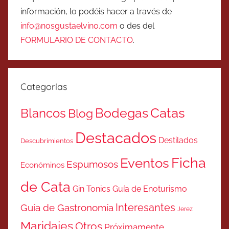
información, lo podéis hacer a través de
info@nosgustaelvino.com
o des del
FORMULARIO DE CONTACTO
.
Categorías
Catas
Bodegas
Blancos
Blog
Destacados
Destilados
Descubrimientos
Ficha
Eventos
Espumosos
Económinos
de Cata
Gin Tonics
Guía de Enoturismo
Interesantes
Guía de Gastronomía
Jerez
Maridajes
Otros
Próximamente