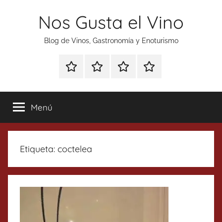
Saltar
Nos Gusta el Vino
al
contenido
Blog de Vinos, Gastronomía y Enoturismo
Especial
Enoturismo
Ranking
Contacto
Gin
y
Vinos
Tonics
Gastronomía
Menú
Etiqueta:
coctelea