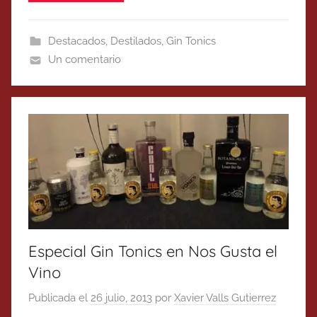
Destacados
,
Destilados
,
Gin Tonics
Un comentario
Especial Gin Tonics en Nos Gusta el
Vino
Publicada el
26 julio, 2013
por
Xavier Valls Gutierrez