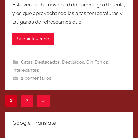
Este verano hemos decidido hacer algo diferente,
y es que aprovechando las altas temperaturas y
las ganas de refrescarnos que
Seguir leyendo
Catas
,
Destacados
,
Destilados
,
Gin Tonics
,
Interesantes
2 comentarios
Paginación
Entradas
1
2
»
siguientes
de
entradas
Google Translate