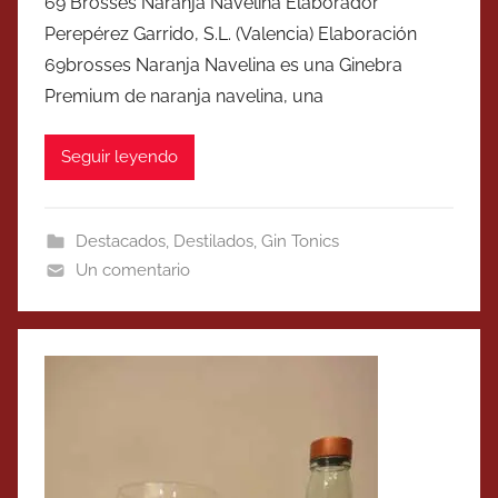
69 Brosses Naranja Navelina Elaborador
Perepérez Garrido, S.L. (Valencia) Elaboración
69brosses Naranja Navelina es una Ginebra
Premium de naranja navelina, una
Seguir leyendo
Destacados
,
Destilados
,
Gin Tonics
Un comentario