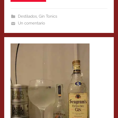
Destilados
,
Gin Tonics
Un comentario