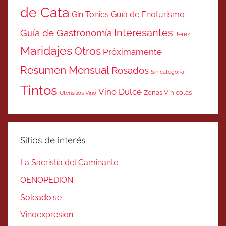
de Cata
Gin Tonics
Guía de Enoturismo
Interesantes
Guía de Gastronomía
Jerez
Maridajes
Otros
Próximamente
Resumen Mensual
Rosados
Sin categoría
Tintos
Vino Dulce
Zonas Vinicolas
Utensilios Vino
Sitios de interés
La Sacristía del Caminante
OENOPEDION
Soleado.se
Vinoexpresion