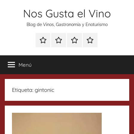
Saltar
Nos Gusta el Vino
al
contenido
Blog de Vinos, Gastronomía y Enoturismo
Especial
Enoturismo
Ranking
Contacto
Gin
y
Vinos
Tonics
Gastronomía
Menú
Etiqueta:
gintonic