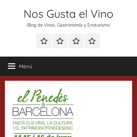
Saltar
Nos Gusta el Vino
al
contenido
Blog de Vinos, Gastronomía y Enoturismo
Especial
Enoturismo
Ranking
Contacto
Gin
y
Vinos
Tonics
Gastronomía
Menú