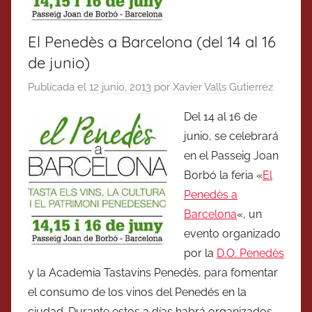
El Penedès a Barcelona (del 14 al 16
de junio)
Publicada el
12 junio, 2013
por
Xavier Valls Gutierrez
Del 14 al 16 de
junio, se celebrará
en el Passeig Joan
Borbó la feria «
El
Penedès a
Barcelona
«, un
evento organizado
por la
D.O. Penedès
y la Academia Tastavins Penedès, para fomentar
el consumo de los vinos del Penedés en la
ciudad. Durante estos 3 días habrá organizados