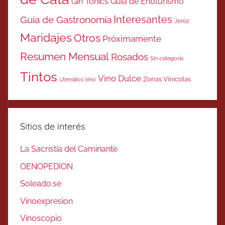
Gin Tonics
Guía de Enoturismo
Interesantes
Guía de Gastronomía
Jerez
Maridajes
Otros
Próximamente
Resumen Mensual
Rosados
Sin categoría
Tintos
Vino Dulce
Zonas Vinicolas
Utensilios Vino
Sitios de interés
La Sacristía del Caminante
OENOPEDION
Soleado.se
Vinoexpresion
Vinoscopio