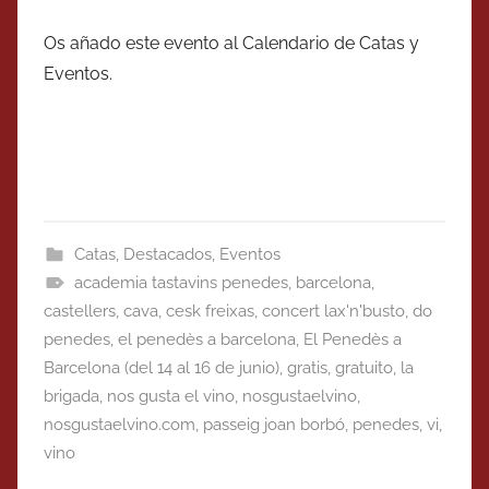
Os añado este evento al Calendario de Catas y
Eventos.
Catas
,
Destacados
,
Eventos
academia tastavins penedes
,
barcelona
,
castellers
,
cava
,
cesk freixas
,
concert lax'n'busto
,
do
penedes
,
el penedès a barcelona
,
El Penedès a
Barcelona (del 14 al 16 de junio)
,
gratis
,
gratuito
,
la
brigada
,
nos gusta el vino
,
nosgustaelvino
,
nosgustaelvino.com
,
passeig joan borbó
,
penedes
,
vi
,
vino