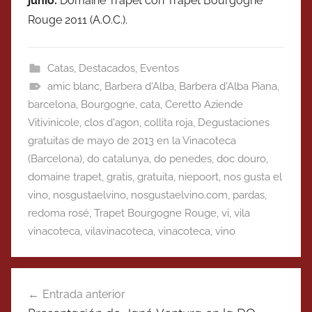
junio:
Domaine Trapet con Trapet Bourgogne
Rouge 2011 (A.O.C.).
Catas
,
Destacados
,
Eventos
amic blanc
,
Barbera d'Alba
,
Barbera d'Alba Piana
,
barcelona
,
Bourgogne
,
cata
,
Ceretto Aziende
Vitivinicole
,
clos d'agon
,
collita roja
,
Degustaciones
gratuitas de mayo de 2013 en la Vinacoteca
(Barcelona)
,
do catalunya
,
do penedes
,
doc douro
,
domaine trapet
,
gratis
,
gratuita
,
niepoort
,
nos gusta el
vino
,
nosgustaelvino
,
nosgustaelvino.com
,
pardas
,
redoma rosé
,
Trapet Bourgogne Rouge
,
vi
,
vila
vinacoteca
,
vilavinacoteca
,
vinacoteca
,
vino
Navegación
Entrada anterior
de