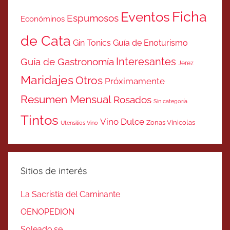
Ficha
Eventos
Espumosos
Económinos
de Cata
Gin Tonics
Guía de Enoturismo
Interesantes
Guía de Gastronomía
Jerez
Maridajes
Otros
Próximamente
Resumen Mensual
Rosados
Sin categoría
Tintos
Vino Dulce
Zonas Vinicolas
Utensilios Vino
Sitios de interés
La Sacristía del Caminante
OENOPEDION
Soleado.se