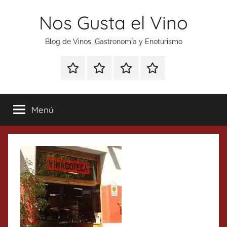
Saltar
Nos Gusta el Vino
al
contenido
Blog de Vinos, Gastronomía y Enoturismo
Especial
Enoturismo
Ranking
Contacto
Gin
y
Vinos
Tonics
Gastronomía
Menú