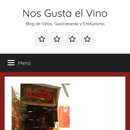
Saltar
Nos Gusta el Vino
al
contenido
Blog de Vinos, Gastronomía y Enoturismo
Especial
Enoturismo
Ranking
Contacto
Gin
y
Vinos
Tonics
Gastronomía
Menú