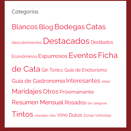
Categorías
Catas
Bodegas
Blancos
Blog
Destacados
Destilados
Descubrimientos
Ficha
Eventos
Espumosos
Económinos
de Cata
Gin Tonics
Guía de Enoturismo
Interesantes
Guía de Gastronomía
Jerez
Maridajes
Otros
Próximamente
Resumen Mensual
Rosados
Sin categoría
Tintos
Vino Dulce
Zonas Vinicolas
Utensilios Vino