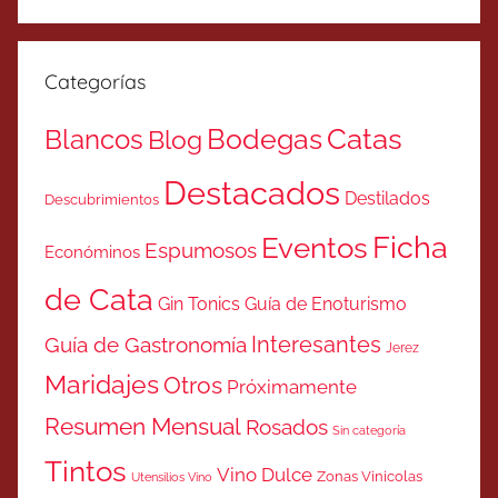
Categorías
Catas
Bodegas
Blancos
Blog
Destacados
Destilados
Descubrimientos
Ficha
Eventos
Espumosos
Económinos
de Cata
Gin Tonics
Guía de Enoturismo
Interesantes
Guía de Gastronomía
Jerez
Maridajes
Otros
Próximamente
Resumen Mensual
Rosados
Sin categoría
Tintos
Vino Dulce
Zonas Vinicolas
Utensilios Vino