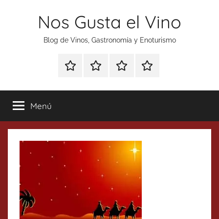
Saltar
Nos Gusta el Vino
al
contenido
Blog de Vinos, Gastronomía y Enoturismo
Especial
Enoturismo
Ranking
Contacto
Gin
y
Vinos
Tonics
Gastronomía
Menú