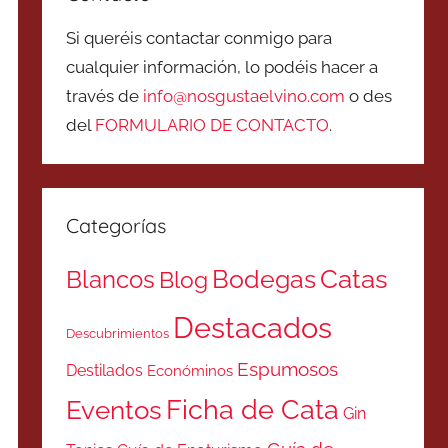
Si queréis contactar conmigo para
cualquier información, lo podéis hacer a
través de
info@nosgustaelvino.com
o des
del
FORMULARIO DE CONTACTO
.
Categorías
Catas
Bodegas
Blancos
Blog
Destacados
Descubrimientos
Espumosos
Destilados
Económinos
Ficha de Cata
Eventos
Gin