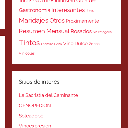
Guía de
Tonics
Guía de Enoturismo
Interesantes
Gastronomía
Jerez
Maridajes
Otros
Próximamente
Resumen Mensual
Rosados
Sin categoría
Tintos
Vino Dulce
Zonas
Utensilios Vino
Vinicolas
Sitios de interés
La Sacristía del Caminante
OENOPEDION
Soleado.se
Vinoexpresion