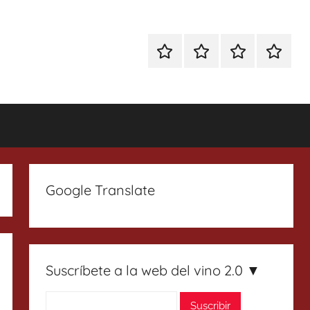
Especial
Enoturismo
Ranking
Contact
Gin
y
Vinos
Tonics
Gastronomía
Google Translate
Suscríbete a la web del vino 2.0 ▼