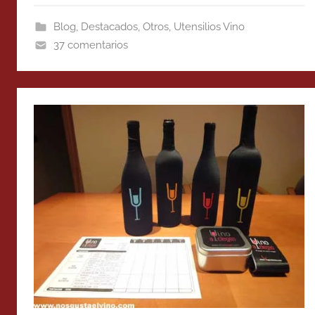
Blog
,
Destacados
,
Otros
,
Utensilios Vino
37 comentarios