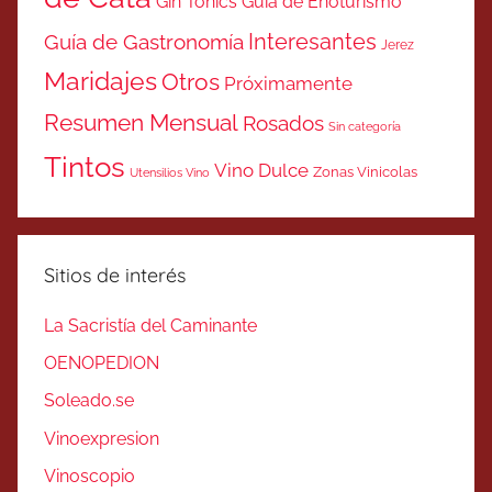
Gin Tonics
Guía de Enoturismo
Interesantes
Guía de Gastronomía
Jerez
Maridajes
Otros
Próximamente
Resumen Mensual
Rosados
Sin categoría
Tintos
Vino Dulce
Zonas Vinicolas
Utensilios Vino
Sitios de interés
La Sacristía del Caminante
OENOPEDION
Soleado.se
Vinoexpresion
Vinoscopio