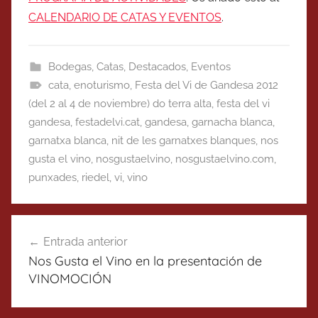
CALENDARIO DE CATAS Y EVENTOS
.
Bodegas
,
Catas
,
Destacados
,
Eventos
cata
,
enoturismo
,
Festa del Vi de Gandesa 2012
(del 2 al 4 de noviembre) do terra alta
,
festa del vi
gandesa
,
festadelvi.cat
,
gandesa
,
garnacha blanca
,
garnatxa blanca
,
nit de les garnatxes blanques
,
nos
gusta el vino
,
nosgustaelvino
,
nosgustaelvino.com
,
punxades
,
riedel
,
vi
,
vino
Navegación
Entrada anterior
de
Nos Gusta el Vino en la presentación de
entradas
VINOMOCIÓN