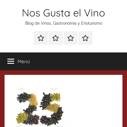
Saltar
Nos Gusta el Vino
al
contenido
Blog de Vinos, Gastronomía y Enoturismo
Especial
Enoturismo
Ranking
Contacto
Gin
y
Vinos
Tonics
Gastronomía
Menú