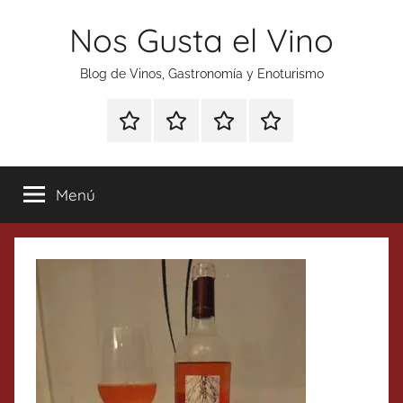
Saltar
Nos Gusta el Vino
al
contenido
Blog de Vinos, Gastronomía y Enoturismo
Especial
Enoturismo
Ranking
Contacto
Gin
y
Vinos
Tonics
Gastronomía
Menú