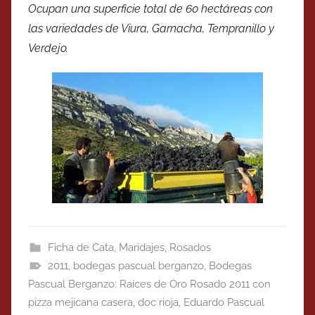
Ocupan una superficie total de 60 hectáreas con
las variedades de Viura, Garnacha, Tempranillo y
Verdejo.
Ficha de Cata
,
Maridajes
,
Rosados
2011
,
bodegas pascual berganzo
,
Bodegas
Pascual Berganzo: Raíces de Oro Rosado 2011 con
pizza mejicana casera
,
doc rioja
,
Eduardo Pascual