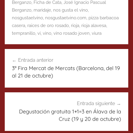
Berganzo
,
Ficha de Cata
,
José Ignacio Pascual
Berganzo
,
maridaje
,
nos gusta el vino
,
nosgustaelvino
,
nosgustaelvino.com
,
pizza barbacoa
casera
,
raices de oro rosado
,
rioja
,
rioja alavesa
,
tempranillo
,
vi
,
vino
,
vino rosado joven
,
viura
Navegación
Entrada anterior
de
3ª Fira Mercat de Mercats (Barcelona, del 19
entradas
al 21 de octubre)
Entrada siguiente
Degustación gratuita 1+1=3 en Álava de la
Cruz (19 y 20 de octubre)