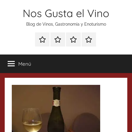
Saltar
Nos Gusta el Vino
al
contenido
Blog de Vinos, Gastronomía y Enoturismo
Especial
Enoturismo
Ranking
Contacto
Gin
y
Vinos
Tonics
Gastronomía
Menú