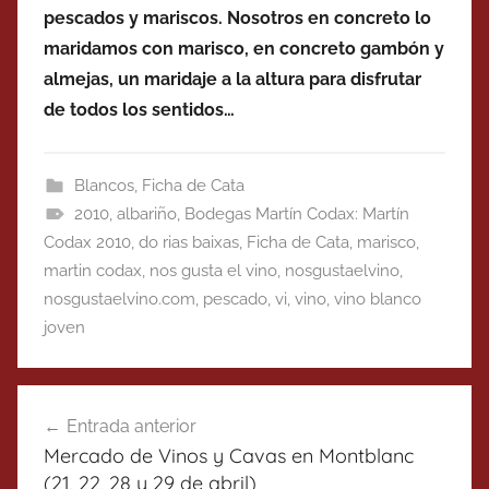
pescados y mariscos. Nosotros en concreto lo
maridamos con marisco, en concreto gambón y
almejas, un maridaje a la altura para disfrutar
de todos los sentidos…
Blancos
,
Ficha de Cata
2010
,
albariño
,
Bodegas Martín Codax: Martín
Codax 2010
,
do rias baixas
,
Ficha de Cata
,
marisco
,
martin codax
,
nos gusta el vino
,
nosgustaelvino
,
nosgustaelvino.com
,
pescado
,
vi
,
vino
,
vino blanco
joven
Navegación
Entrada anterior
de
Mercado de Vinos y Cavas en Montblanc
entradas
(21, 22, 28 y 29 de abril)