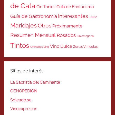
de Cata
Gin Tonics
Guía de Enoturismo
Interesantes
Guía de Gastronomía
Jerez
Maridajes
Otros
Próximamente
Resumen Mensual
Rosados
Sin categoría
Tintos
Vino Dulce
Zonas Vinicolas
Utensilios Vino
Sitios de interés
La Sacristía del Caminante
OENOPEDION
Soleado.se
Vinoexpresion