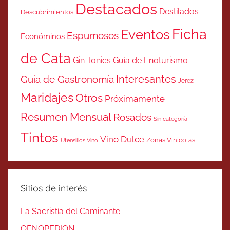
Destacados
Destilados
Descubrimientos
Ficha
Eventos
Espumosos
Económinos
de Cata
Gin Tonics
Guía de Enoturismo
Interesantes
Guía de Gastronomía
Jerez
Maridajes
Otros
Próximamente
Resumen Mensual
Rosados
Sin categoría
Tintos
Vino Dulce
Zonas Vinicolas
Utensilios Vino
Sitios de interés
La Sacristía del Caminante
OENOPEDION