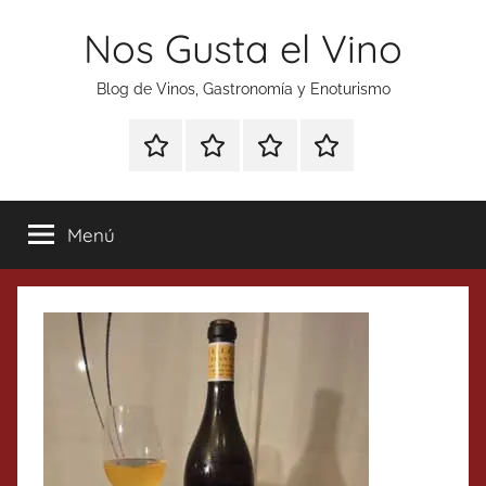
Saltar
Nos Gusta el Vino
al
contenido
Blog de Vinos, Gastronomía y Enoturismo
Especial
Enoturismo
Ranking
Contacto
Gin
y
Vinos
Tonics
Gastronomía
Menú