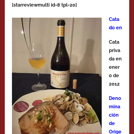
[starreviewmulti id=8 tpl=20]
Cata
do en
Cata
priva
da en
ener
o de
2012
Deno
mina
ción
de
Orige