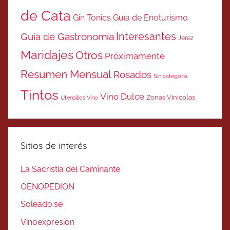
de Cata
Gin Tonics
Guía de Enoturismo
Interesantes
Guía de Gastronomía
Jerez
Maridajes
Otros
Próximamente
Resumen Mensual
Rosados
Sin categoría
Tintos
Vino Dulce
Zonas Vinicolas
Utensilios Vino
Sitios de interés
La Sacristía del Caminante
OENOPEDION
Soleado.se
Vinoexpresion