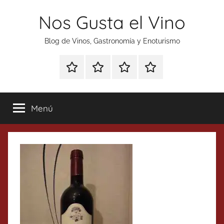
Saltar
Nos Gusta el Vino
al
contenido
Blog de Vinos, Gastronomía y Enoturismo
Especial
Enoturismo
Ranking
Contacto
Gin
y
Vinos
Tonics
Gastronomía
Menú