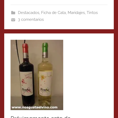
Destacados
,
Ficha de Cata
,
Maridajes
,
Tintos
3 comentarios