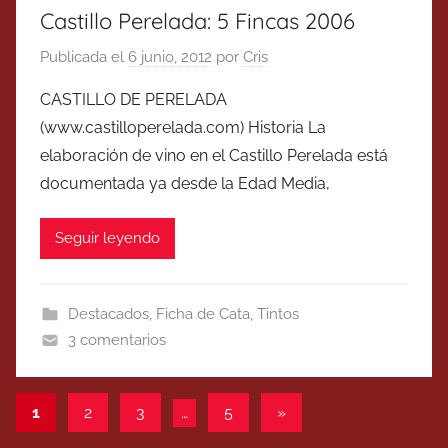
Castillo Perelada: 5 Fincas 2006
Publicada el
6 junio, 2012
por
Cris
CASTILLO DE PERELADA
(www.castilloperelada.com) Historia La
elaboración de vino en el Castillo Perelada está
documentada ya desde la Edad Media,
Seguir leyendo
Destacados
,
Ficha de Cata
,
Tintos
3 comentarios
Paginación
Entradas
1
2
3
…
5
»
siguientes
de