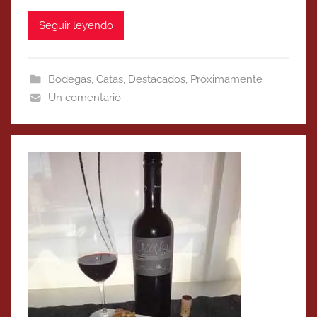
Seguir leyendo
Bodegas
,
Catas
,
Destacados
,
Próximamente
Un comentario