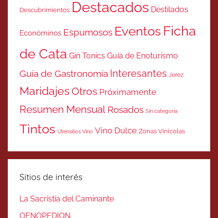
Destacados
Destilados
Descubrimientos
Ficha
Eventos
Espumosos
Económinos
de Cata
Gin Tonics
Guía de Enoturismo
Interesantes
Guía de Gastronomía
Jerez
Maridajes
Otros
Próximamente
Resumen Mensual
Rosados
Sin categoría
Tintos
Vino Dulce
Zonas Vinicolas
Utensilios Vino
Sitios de interés
La Sacristía del Caminante
OENOPEDION