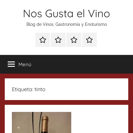
Saltar
Nos Gusta el Vino
al
contenido
Blog de Vinos, Gastronomía y Enoturismo
Especial
Enoturismo
Ranking
Contacto
Gin
y
Vinos
Tonics
Gastronomía
Menú
Etiqueta:
tinto