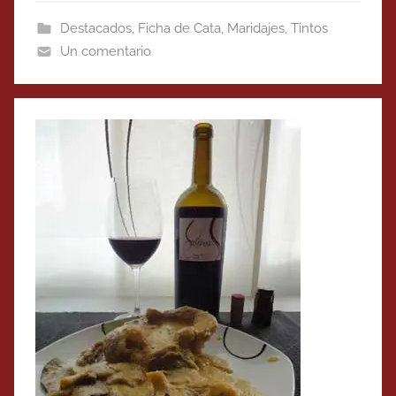
Destacados
,
Ficha de Cata
,
Maridajes
,
Tintos
Un comentario