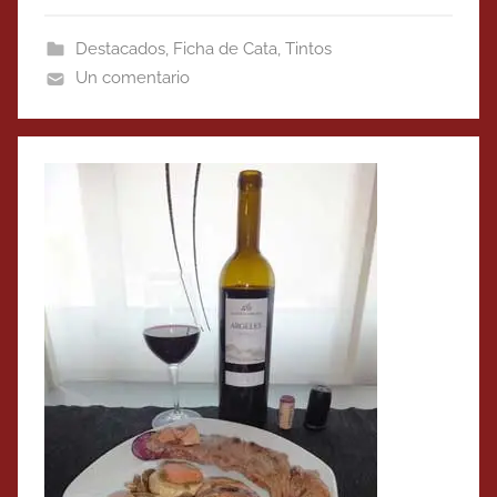
Destacados
,
Ficha de Cata
,
Tintos
Un comentario