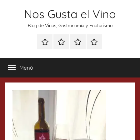
Saltar
Nos Gusta el Vino
al
contenido
Blog de Vinos, Gastronomía y Enoturismo
Especial
Enoturismo
Ranking
Contacto
Gin
y
Vinos
Tonics
Gastronomía
Menú