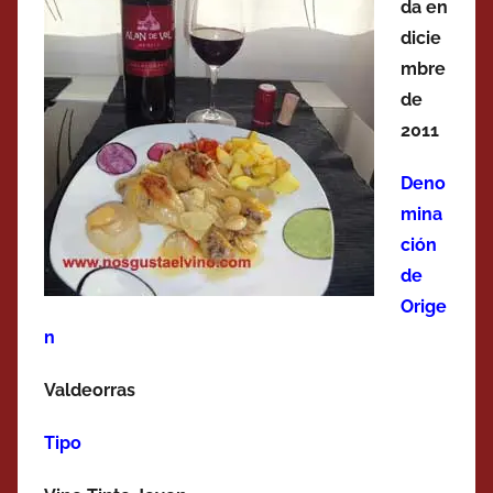
da en
dicie
mbre
de
2011
Deno
mina
ción
de
Orige
n
Valdeorras
Tipo