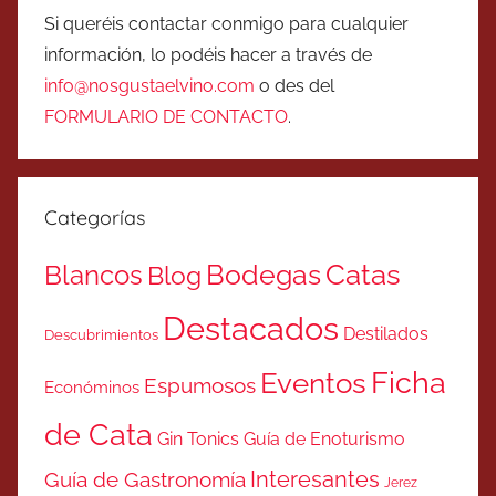
Si queréis contactar conmigo para cualquier
información, lo podéis hacer a través de
info@nosgustaelvino.com
o des del
FORMULARIO DE CONTACTO
.
Categorías
Catas
Bodegas
Blancos
Blog
Destacados
Destilados
Descubrimientos
Ficha
Eventos
Espumosos
Económinos
de Cata
Gin Tonics
Guía de Enoturismo
Interesantes
Guía de Gastronomía
Jerez