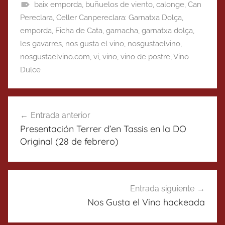
baix emporda
,
buñuelos de viento
,
calonge
,
Can
Pereclara
,
Celler Canpereclara: Garnatxa Dolça
,
emporda
,
Ficha de Cata
,
garnacha
,
garnatxa dolça
,
les gavarres
,
nos gusta el vino
,
nosgustaelvino
,
nosgustaelvino.com
,
vi
,
vino
,
vino de postre
,
Vino
Dulce
Navegación
Entrada anterior
de
Presentación Terrer d’en Tassis en la DO
entradas
Original (28 de febrero)
Entrada siguiente
Nos Gusta el Vino hackeada