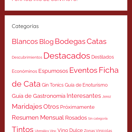
Categorías
Catas
Bodegas
Blancos
Blog
Destacados
Destilados
Descubrimientos
Ficha
Eventos
Espumosos
Económinos
de Cata
Gin Tonics
Guía de Enoturismo
Interesantes
Guía de Gastronomía
Jerez
Maridajes
Otros
Próximamente
Resumen Mensual
Rosados
Sin categoría
Tintos
Vino Dulce
Zonas Vinicolas
Utensilios Vino