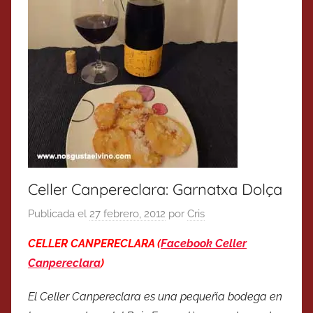
Celler Canpereclara: Garnatxa Dolça
Publicada el
27 febrero, 2012
por
Cris
CELLER CANPERECLARA (
Facebook Celler
Canpereclara
)
El Celler Canpereclara es una pequeña bodega en