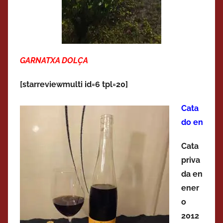
GARNATXA DOLÇA
[starreviewmulti id=6 tpl=20]
Cata
do en
Cata
priva
da en
ener
o
2012