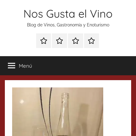
Saltar
Nos Gusta el Vino
al
contenido
Blog de Vinos, Gastronomía y Enoturismo
Especial
Enoturismo
Ranking
Contacto
Gin
y
Vinos
Tonics
Gastronomía
Menú