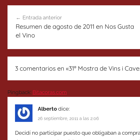
Navegación
Entrada anterior
de
Resumen de agosto de 2011 en Nos Gusta
entradas
el Vino
3 comentarios en «
31ª Mostra de Vins i Cav
Pingback:
Bitacoras.com
Alberto
dice:
26 septiembre, 2011 a las 2:06
Decidí no participar puesto que obligaban a compra