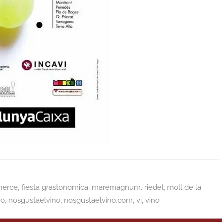
merce
,
fiesta grastonomica
,
maremagnum. riedel
,
moll de la
no
,
nosgustaelvino
,
nosgustaelvino.com
,
vi
,
vino