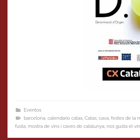
Eventos
barcelona
,
calendario catas
,
Catas
,
cava
,
festes de la 
fusta
,
mostra de vins i caves de catalunya
,
nos gusta el vi