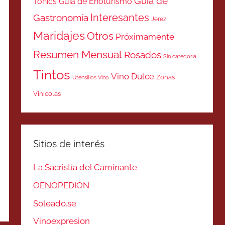
Guía de
Tonics
Guía de Enoturismo
Interesantes
Gastronomía
Jerez
Maridajes
Otros
Próximamente
Resumen Mensual
Rosados
Sin categoría
Tintos
Vino Dulce
Zonas
Utensilios Vino
Vinicolas
Sitios de interés
La Sacristía del Caminante
OENOPEDION
Soleado.se
Vinoexpresion