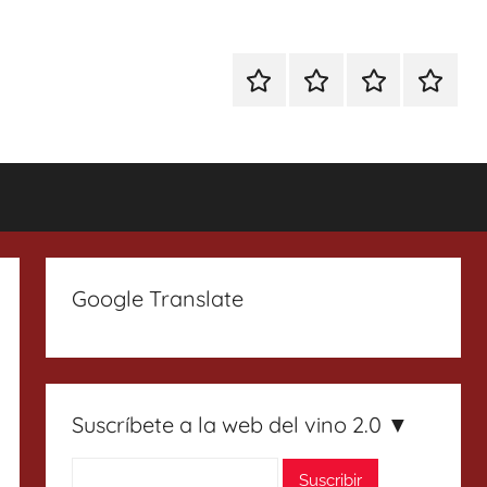
Especial
Enoturismo
Ranking
Contact
Gin
y
Vinos
Tonics
Gastronomía
Google Translate
Suscríbete a la web del vino 2.0 ▼