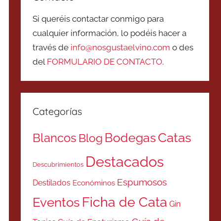
Si queréis contactar conmigo para
cualquier información, lo podéis hacer a
través de
info@nosgustaelvino.com
o des
del
FORMULARIO DE CONTACTO
.
Categorías
Catas
Bodegas
Blancos
Blog
Destacados
Descubrimientos
Espumosos
Destilados
Económinos
Ficha de Cata
Eventos
Gin