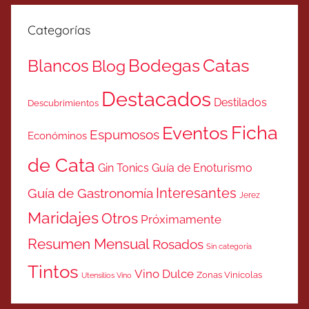
Categorías
Catas
Bodegas
Blancos
Blog
Destacados
Destilados
Descubrimientos
Ficha
Eventos
Espumosos
Económinos
de Cata
Gin Tonics
Guía de Enoturismo
Interesantes
Guía de Gastronomía
Jerez
Maridajes
Otros
Próximamente
Resumen Mensual
Rosados
Sin categoría
Tintos
Vino Dulce
Zonas Vinicolas
Utensilios Vino