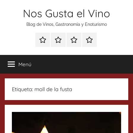
Saltar
Nos Gusta el Vino
al
contenido
Blog de Vinos, Gastronomía y Enoturismo
Especial
Enoturismo
Ranking
Contacto
Gin
y
Vinos
Tonics
Gastronomía
Menú
Etiqueta:
moll de la fusta