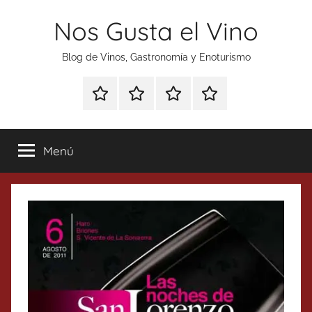
Saltar
Nos Gusta el Vino
al
contenido
Blog de Vinos, Gastronomía y Enoturismo
Especial
Enoturismo
Ranking
Contacto
Gin
y
Vinos
Tonics
Gastronomía
Menú