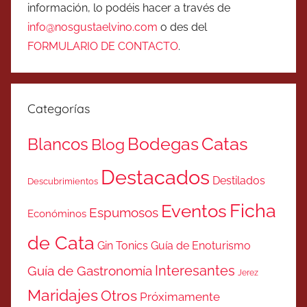
información, lo podéis hacer a través de
info@nosgustaelvino.com
o des del
FORMULARIO DE CONTACTO
.
Categorías
Catas
Bodegas
Blancos
Blog
Destacados
Destilados
Descubrimientos
Ficha
Eventos
Espumosos
Económinos
de Cata
Gin Tonics
Guía de Enoturismo
Interesantes
Guía de Gastronomía
Jerez
Maridajes
Otros
Próximamente