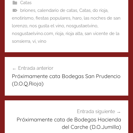
Catas
briones
,
calendario de catas
,
Catas
,
do rioja
,
enotirísmo
,
fiestas populares
,
haro
,
las noches de san
lorenzo
,
nos gusta el vino
,
nosgustaelvino
,
nosgustaelvino.com
,
rioja
,
rioja alta
,
san vicente de la
sonsierra
,
vi
,
vino
Navegación
Entrada anterior
de
Próximamente cata Bodegas San Prudencio
entradas
(D.O.Q.Rioja)
Entrada siguiente
Próximamente cata de Bodegas Hacienda
del Carche (D.O.Jumilla)