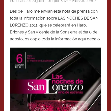
Publicada el
20 julio, 2011
por
Xavier Valls Gutierrez
Des de Haro me envían esta nota de prensa con
toda la información sobre LAS NOCHES DE SAN
LORENZO 2011, que se celebrará en Haro,
Briones y San Vicente de la Sonsierra el día 6 de
agosto, os copio toda la información aquí debajo: