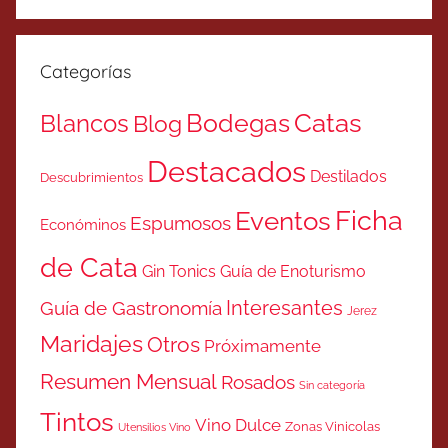
Categorías
Catas
Bodegas
Blancos
Blog
Destacados
Destilados
Descubrimientos
Ficha
Eventos
Espumosos
Económinos
de Cata
Gin Tonics
Guía de Enoturismo
Interesantes
Guía de Gastronomía
Jerez
Maridajes
Otros
Próximamente
Resumen Mensual
Rosados
Sin categoría
Tintos
Vino Dulce
Zonas Vinicolas
Utensilios Vino