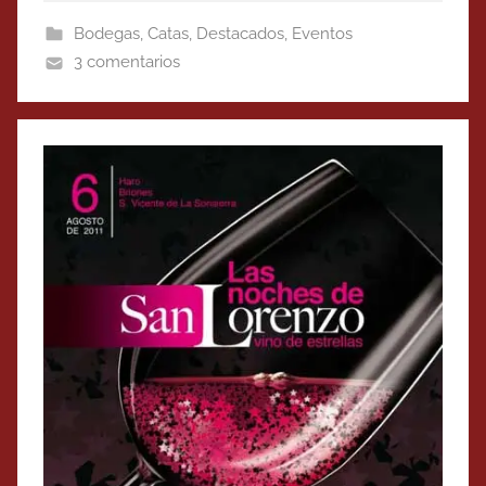
Bodegas
,
Catas
,
Destacados
,
Eventos
3 comentarios