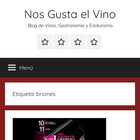
Saltar
Nos Gusta el Vino
al
contenido
Blog de Vinos, Gastronomía y Enoturismo
Especial
Enoturismo
Ranking
Contacto
Gin
y
Vinos
Tonics
Gastronomía
Menú
Etiqueta:
briones