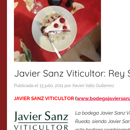
Javier Sanz Viticultor: Re
Publicada el
13 julio, 2011
por
Xavier Valls Gutierrez
JAVIER SANZ VITICULTOR
(
www.bodegajaviersan
La bodega Javier Sanz Vi
Rueda, siendo Javier San
esta bodega combinando, 