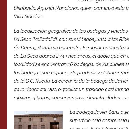
bisabuelo, Agustín Nanclares, quien comenzó esta t
Villa Narcisa.
La localización geográfica de las bodegas y viñedos 
La Seca (Valladolid), con sus viñedos junto a las Rib
río Duero), donde se encuentra la mayor concentració
de La Seca abarca 2.744 hectáreas, el doble que en 
localidad se encuentran 16 bodegas, de las cuales 11 
las bodegas son capaces de producir y elaborar más 
de la D.O. Rueda. La cercanía de la bodega de Javie
de la ribera del Duero, facilita un traslado casi inm
máximo 4 horas, conservando así intactas todas su
La bodega Javier Sanz cuen
superficie está compuesta 
arcillosa, lo que favorece l