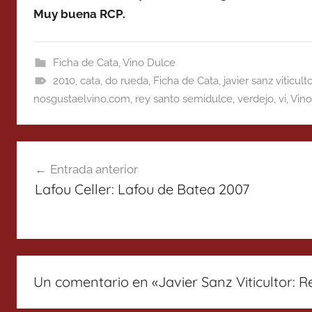
Muy buena RCP.
Ficha de Cata
,
Vino Dulce
2010
,
cata
,
do rueda
,
Ficha de Cata
,
javier sanz viticulto
nosgustaelvino.com
,
rey santo semidulce
,
verdejo
,
vi
,
Vino
Navegación
Entrada anterior
de
Lafou Celler: Lafou de Batea 2007
entradas
Un comentario en «
Javier Sanz Viticultor: 