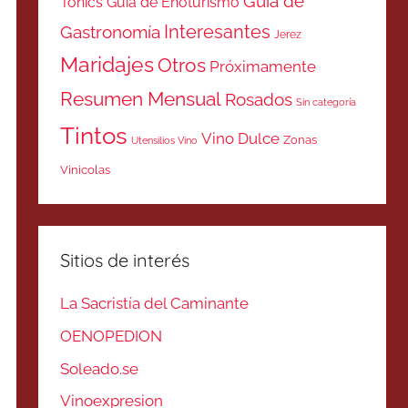
Guía de
Tonics
Guía de Enoturismo
Interesantes
Gastronomía
Jerez
Maridajes
Otros
Próximamente
Resumen Mensual
Rosados
Sin categoría
Tintos
Vino Dulce
Zonas
Utensilios Vino
Vinicolas
Sitios de interés
La Sacristía del Caminante
OENOPEDION
Soleado.se
Vinoexpresion