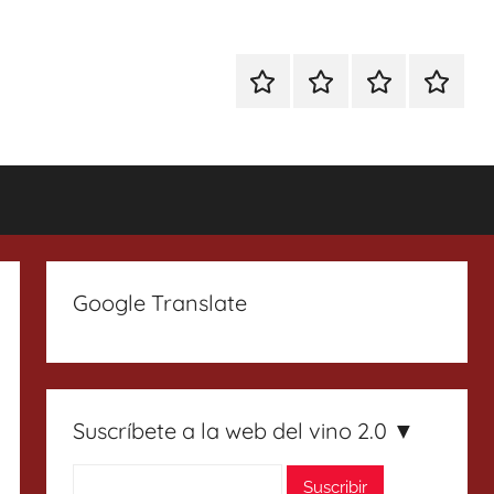
Especial
Enoturismo
Ranking
Contact
Gin
y
Vinos
Tonics
Gastronomía
Google Translate
Suscríbete a la web del vino 2.0 ▼