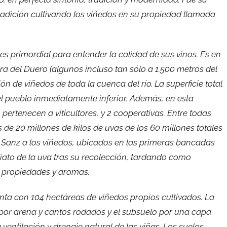
radición cultivando los viñedos en su propiedad llamada
es primordial para entender la calidad de sus vinos. Es en
era del Duero (algunos incluso tan sólo a 1.500 metros del
n de viñedos de toda la cuenca del río. La superficie total
el pueblo inmediatamente inferior. Además, en esta
pertenecen a viticultores, y 2 cooperativas. Entre todas
de 20 millones de kilos de uvas de los 60 millones totales
r Sanz a los viñedos, ubicados en las primeras bancadas
ediato de la uva tras su recolección, tardando como
s propiedades y aromas.
ta con 104 hectáreas de viñedos propios cultivados. La
por arena y cantos rodados y el subsuelo por una capa
a ventilación y drenaje natural de las viñas. Los suelos,