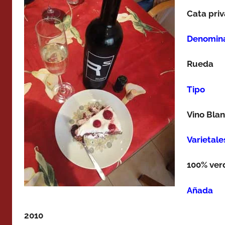
Cata priv
Denomina
Rueda
Tipo
Vino Bla
Varietale
100% ver
Añada
2010