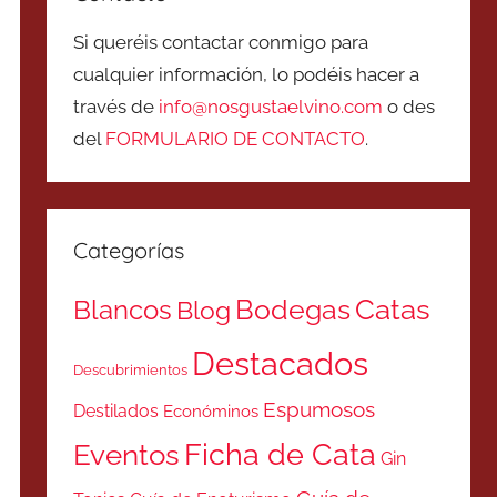
Si queréis contactar conmigo para
cualquier información, lo podéis hacer a
través de
info@nosgustaelvino.com
o des
del
FORMULARIO DE CONTACTO
.
Categorías
Catas
Bodegas
Blancos
Blog
Destacados
Descubrimientos
Espumosos
Destilados
Económinos
Ficha de Cata
Eventos
Gin