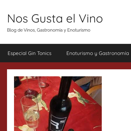
Saltar
al
Nos Gusta el Vino
contenido
Blog de Vinos, Gastronomía y Enoturismo
Especial Gin Tonics
Enoturismo y Gastronomía