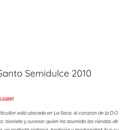
y Santo Semidulce 2010
z.com
)
ticultor está ubicada en La Seca, el corazón de la D.O.
z, bisnieto y sucesor quien ha asumido las riendas de
en perfecta sintonía, tradición y modernidad. Fue su