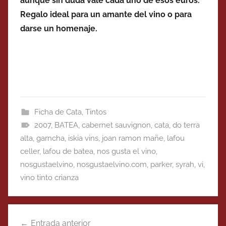
aunque sin duda vale cada uno de esos euros.
Regalo ideal para un amante del vino o para
darse un homenaje.
Ficha de Cata
,
Tintos
2007
,
BATEA
,
cabernet sauvignon
,
cata
,
do terra
alta
,
garncha
,
iskia vins
,
joan ramon mañe
,
lafou
celler
,
lafou de batea
,
nos gusta el vino
,
nosgustaelvino
,
nosgustaelvino.com
,
parker
,
syrah
,
vi
,
vino tinto crianza
Navegación
Entrada anterior