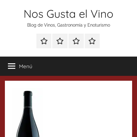
Saltar
Nos Gusta el Vino
al
contenido
Blog de Vinos, Gastronomía y Enoturismo
Especial
Enoturismo
Ranking
Contacto
Gin
y
Vinos
Tonics
Gastronomía
Menú