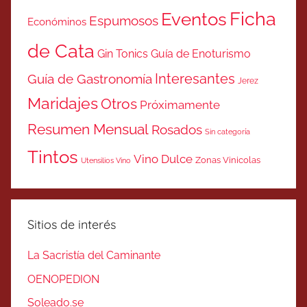
Ficha
Eventos
Espumosos
Económinos
de Cata
Gin Tonics
Guía de Enoturismo
Interesantes
Guía de Gastronomía
Jerez
Maridajes
Otros
Próximamente
Resumen Mensual
Rosados
Sin categoría
Tintos
Vino Dulce
Zonas Vinicolas
Utensilios Vino
Sitios de interés
La Sacristía del Caminante
OENOPEDION
Soleado.se