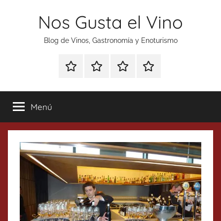
Saltar
Nos Gusta el Vino
al
contenido
Blog de Vinos, Gastronomía y Enoturismo
Especial
Enoturismo
Ranking
Contacto
Gin
y
Vinos
Tonics
Gastronomía
Menú