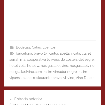
Bodegas
,
Catas
,
Eventos
barcelona
,
bravo 24
,
carlos abellan
,
cata
,
claret
serrahima
,
cooperativa l'olivera
,
do costers del segre
,
hotel vela
,
hotel w
,
nos gusta el vino
,
nosgustaelvino
,
nosgustaelvino.com
,
rasim vimadur negre
,
rasim
vipansit blanc
,
restaurante bravo
,
vi
,
vino
,
Vino Dulce
Navegación
Entrada anterior
de