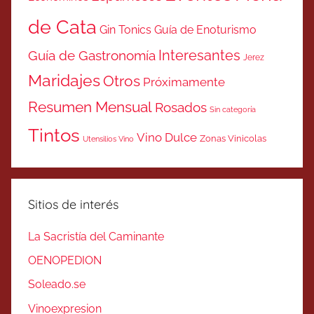
de Cata
Gin Tonics
Guía de Enoturismo
Interesantes
Guía de Gastronomía
Jerez
Maridajes
Otros
Próximamente
Resumen Mensual
Rosados
Sin categoría
Tintos
Vino Dulce
Zonas Vinicolas
Utensilios Vino
Sitios de interés
La Sacristía del Caminante
OENOPEDION
Soleado.se
Vinoexpresion