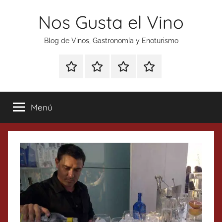
Saltar
Nos Gusta el Vino
al
contenido
Blog de Vinos, Gastronomía y Enoturismo
Especial
Enoturismo
Ranking
Contacto
Gin
y
Vinos
Tonics
Gastronomía
Menú