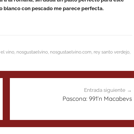
vino blanco con pescado me parece perfecta.
el vino
,
nosgustaelvino
,
nosgustaelvino.com
,
rey santo verdejo
,
Entrada siguiente
Pascona: 991’n Macabevs