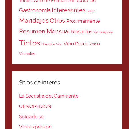
Guía de
Tonics
Guía de Enoturismo
Interesantes
Gastronomía
Jerez
Maridajes
Otros
Próximamente
Resumen Mensual
Rosados
Sin categoría
Tintos
Vino Dulce
Zonas
Utensilios Vino
Vinicolas
Sitios de interés
La Sacristía del Caminante
OENOPEDION
Soleado.se
Vinoexpresion