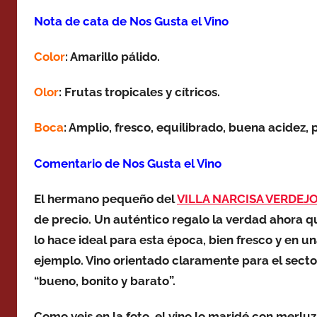
Nota de cata de Nos Gusta el Vino
Color
: Amarillo pálido.
Olor
: Frutas tropicales y cítricos.
Boca
: Amplio, fresco, equilibrado, buena acidez,
Comentario de Nos Gusta el Vino
El hermano pequeño del
VILLA NARCISA VERDEJ
de precio. Un auténtico regalo la verdad ahora qu
lo hace ideal para esta época, bien fresco y en un
ejemplo. Vino orientado claramente para el sector
“bueno, bonito y barato”.
Como veis en la foto, el vino lo maridé con merlu