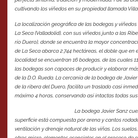
cultivando los viñedos en su propiedad llamada Villa
La localización geográfica de las bodegas y viñedos 
La Seca (Valladolid), con sus viñedos junto a las Rib
río Duero), donde se encuentra la mayor concentració
de La Seca abarca 2.744 hectáreas, el doble que en 
localidad se encuentran 16 bodegas, de las cuales 11 
las bodegas son capaces de producir y elaborar más 
de la D.O. Rueda. La cercanía de la bodega de Javie
de la ribera del Duero, facilita un traslado casi inm
máximo 4 horas, conservando así intactas todas su
La bodega Javier Sanz cuen
superficie está compuesta por arena y cantos rodados
ventilación y drenaje natural de las viñas. Los suelos
otros micro-elementos esenciales en el proceso de el