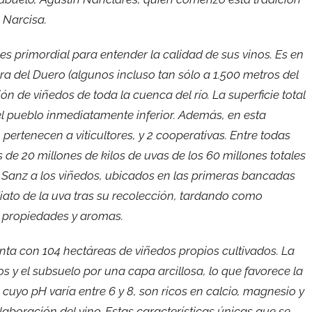
 Narcisa.
es primordial para entender la calidad de sus vinos. Es en
era del Duero (algunos incluso tan sólo a 1.500 metros del
n de viñedos de toda la cuenca del río. La superficie total
el pueblo inmediatamente inferior. Además, en esta
pertenecen a viticultores, y 2 cooperativas. Entre todas
de 20 millones de kilos de uvas de los 60 millones totales
r Sanz a los viñedos, ubicados en las primeras bancadas
ediato de la uva tras su recolección, tardando como
s propiedades y aromas.
ta con 104 hectáreas de viñedos propios cultivados. La
 y el subsuelo por una capa arcillosa, lo que favorece la
, cuyo pH varía entre 6 y 8, son ricos en calcio, magnesio y
aboración del vino. Estas características únicas que se