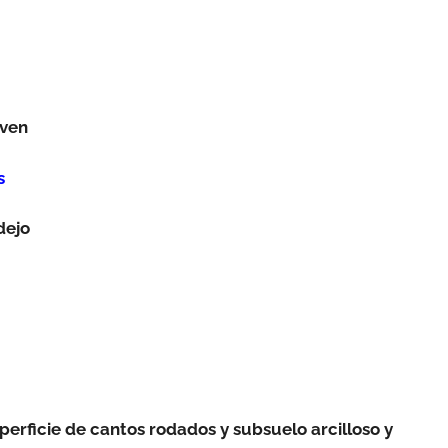
oven
s
dejo
perficie de cantos rodados y subsuelo arcilloso y