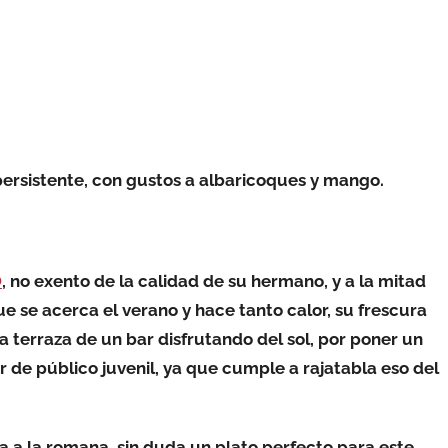
 persistente, con gustos a albaricoques y mango.
O
, no exento de la calidad de su hermano, y a la mitad
e se acerca el verano y hace tanto calor, su frescura
a terraza de un bar disfrutando del sol, por poner un
 de público juvenil, ya que cumple a rajatabla eso del
za a la romana, sin duda un plato perfecto para este