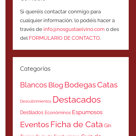
Si queréis contactar conmigo para
cualquier información, lo podéis hacer a
través de
info@nosgustaelvino.com
o des
del
FORMULARIO DE CONTACTO
.
Categorías
Catas
Bodegas
Blancos
Blog
Destacados
Descubrimientos
Espumosos
Destilados
Económinos
Ficha de Cata
Eventos
Gin