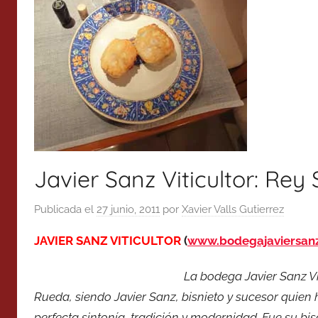
Javier Sanz Viticultor: Rey
Publicada el
27 junio, 2011
por
Xavier Valls Gutierrez
JAVIER SANZ VITICULTOR
(
www.bodegajaviersan
La bodega Javier Sanz Vi
Rueda, siendo Javier Sanz, bisnieto y sucesor quie
perfecta sintonía, tradición y modernidad. Fue su b