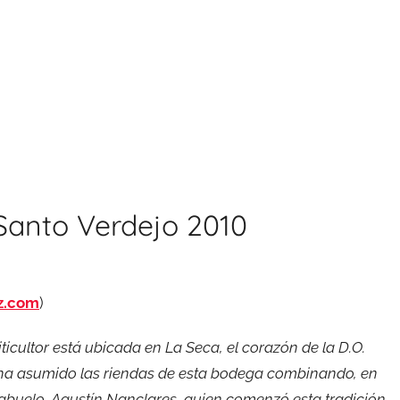
 Santo Verdejo 2010
z.com
)
ticultor está ubicada en La Seca, el corazón de la D.O.
n ha asumido las riendas de esta bodega combinando, en
isabuelo, Agustín Nanclares, quien comenzó esta tradición