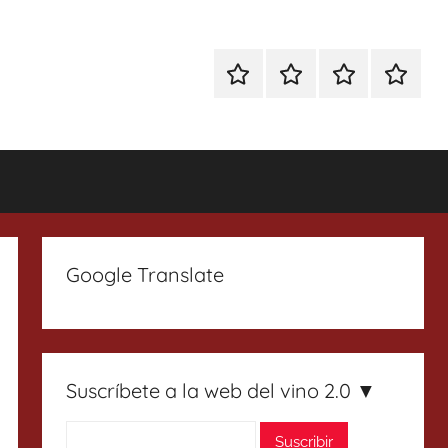
Especial
Enoturismo
Ranking
Contact
Gin
y
Vinos
Tonics
Gastronomía
Google Translate
Suscríbete a la web del vino 2.0 ▼