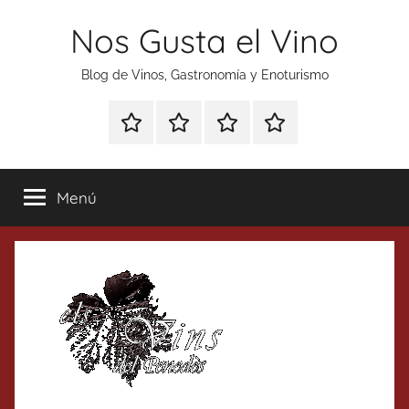
Saltar
Nos Gusta el Vino
al
contenido
Blog de Vinos, Gastronomía y Enoturismo
Especial
Enoturismo
Ranking
Contacto
Gin
y
Vinos
Tonics
Gastronomía
Menú