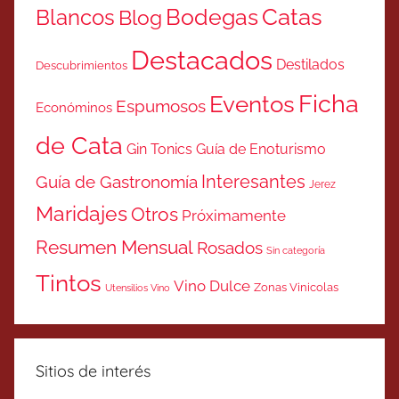
Catas
Bodegas
Blancos
Blog
Destacados
Destilados
Descubrimientos
Ficha
Eventos
Espumosos
Económinos
de Cata
Gin Tonics
Guía de Enoturismo
Interesantes
Guía de Gastronomía
Jerez
Maridajes
Otros
Próximamente
Resumen Mensual
Rosados
Sin categoría
Tintos
Vino Dulce
Zonas Vinicolas
Utensilios Vino
Sitios de interés