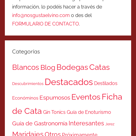
información, lo podéis hacer a través de
info@nosgustaelvino.com
o des del
FORMULARIO DE CONTACTO
.
Categorías
Catas
Bodegas
Blancos
Blog
Destacados
Destilados
Descubrimientos
Ficha
Eventos
Espumosos
Económinos
de Cata
Gin Tonics
Guía de Enoturismo
Interesantes
Guía de Gastronomía
Jerez
Maridajes
Otros
Próximamente