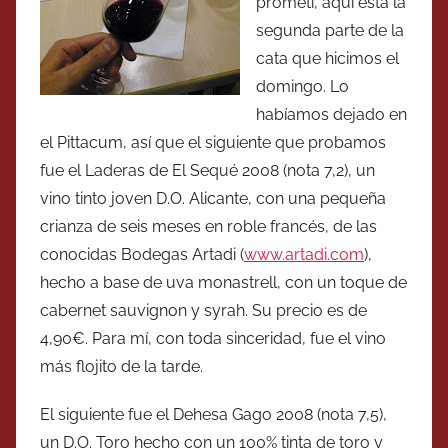
prometí, aquí está la
segunda parte de la
cata que hicimos el
domingo. Lo
habíamos dejado en
el Pittacum, así que el siguiente que probamos
fue el Laderas de El Sequé 2008 (nota 7,2), un
vino tinto joven D.O. Alicante, con una pequeña
crianza de seis meses en roble francés, de las
conocidas Bodegas Artadi (
www.artadi.com
),
hecho a base de uva monastrell, con un toque de
cabernet sauvignon y syrah. Su precio es de
4,90€. Para mí, con toda sinceridad, fue el vino
más flojito de la tarde.
El siguiente fue el Dehesa Gago 2008 (nota 7,5),
un D.O. Toro hecho con un 100% tinta de toro y