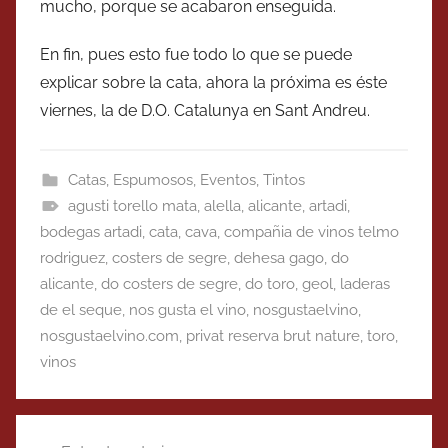
mucho, porque se acabaron enseguida.
En fin, pues esto fue todo lo que se puede
explicar sobre la cata, ahora la próxima es éste
viernes, la de D.O. Catalunya en Sant Andreu.
Catas
,
Espumosos
,
Eventos
,
Tintos
agusti torello mata
,
alella
,
alicante
,
artadi
,
bodegas artadi
,
cata
,
cava
,
compañia de vinos telmo
rodriguez
,
costers de segre
,
dehesa gago
,
do
alicante
,
do costers de segre
,
do toro
,
geol
,
laderas
de el seque
,
nos gusta el vino
,
nosgustaelvino
,
nosgustaelvino.com
,
privat reserva brut nature
,
toro
,
vinos
Navegación