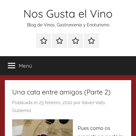
Saltar
Nos Gusta el Vino
al
contenido
Blog de Vinos, Gastronomía y Enoturismo
Especial
Enoturismo
Ranking
Contacto
Gin
y
Vinos
Tonics
Gastronomía
Menú
Una cata entre amigos (Parte 2)
Publicada el
25 febrero, 2010
por
Xavier Valls
Gutierrez
Pues como os