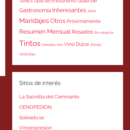
Guía de
Tonics
Guía de Enoturismo
Interesantes
Gastronomía
Jerez
Maridajes
Otros
Próximamente
Resumen Mensual
Rosados
Sin categoría
Tintos
Vino Dulce
Zonas
Utensilios Vino
Vinicolas
Sitios de interés
La Sacristía del Caminante
OENOPEDION
Soleado.se
Vinoexpresion