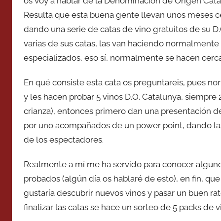
os voy a hablar de la Denominación de Origen Cata
Resulta que esta buena gente llevan unos meses ce
dando una serie de catas de vino gratuitos de su D.
varias de sus catas, las van haciendo normalmente
especializados, eso sí, normalmente se hacen cerc
En qué consiste esta cata os preguntareis, pues no
y les hacen probar 5 vinos D.O. Catalunya, siempre 
crianza), entonces primero dan una presentación de
por uno acompañados de un power point, dando las 
de los espectadores.
Realmente a mí me ha servido para conocer alguno
probados (algún día os hablaré de esto), en fin, q
gustaría descubrir nuevos vinos y pasar un buen ra
finalizar las catas se hace un sorteo de 5 packs de v