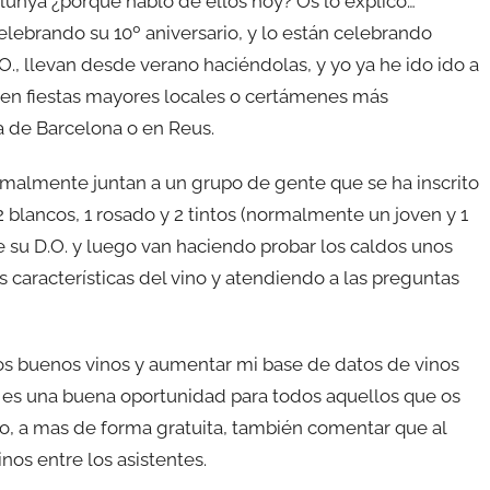
lunya ¿porque hablo de ellos hoy? Os lo explico…
lebrando su 10º aniversario, y lo están celebrando
O., llevan desde verano haciéndolas, y yo ya he ido ido a
 en fiestas mayores locales o certámenes más
a de Barcelona o en Reus.
rmalmente juntan a un grupo de gente que se ha inscrito
2 blancos, 1 rosado y 2 tintos (normalmente un joven y 1
 su D.O. y luego van haciendo probar los caldos unos
características del vino y atendiendo a las preguntas
s buenos vinos y aumentar mi base de datos de vinos
ue es una buena oportunidad para todos aquellos que os
to, a mas de forma gratuita, también comentar que al
inos entre los asistentes.