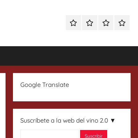
Especial
Enoturismo
Ranking
Contact
Gin
y
Vinos
Tonics
Gastronomía
Google Translate
Suscríbete a la web del vino 2.0 ▼