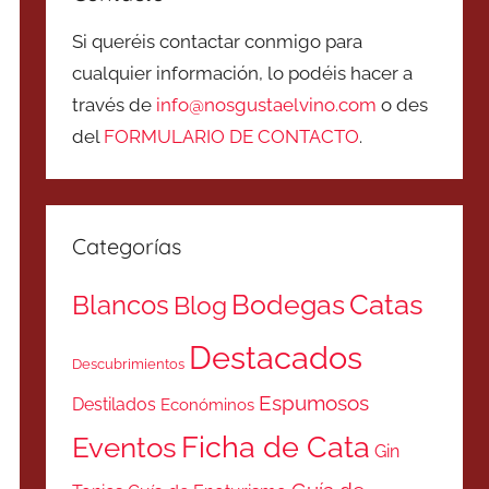
Si queréis contactar conmigo para
cualquier información, lo podéis hacer a
través de
info@nosgustaelvino.com
o des
del
FORMULARIO DE CONTACTO
.
Categorías
Catas
Bodegas
Blancos
Blog
Destacados
Descubrimientos
Espumosos
Destilados
Económinos
Ficha de Cata
Eventos
Gin