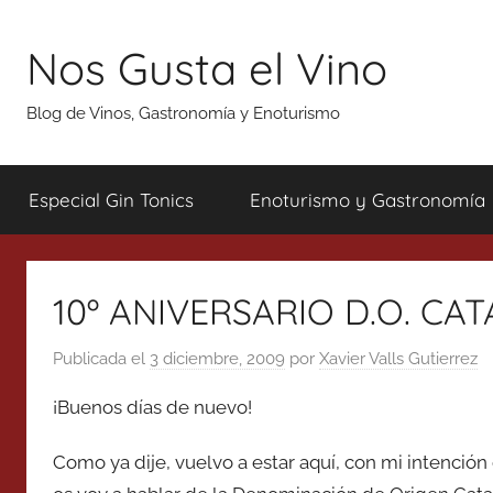
Saltar
al
Nos Gusta el Vino
contenido
Blog de Vinos, Gastronomía y Enoturismo
Especial Gin Tonics
Enoturismo y Gastronomía
10º ANIVERSARIO D.O. CA
Publicada el
3 diciembre, 2009
por
Xavier Valls Gutierrez
¡Buenos días de nuevo!
Como ya dije, vuelvo a estar aquí, con mi intención 