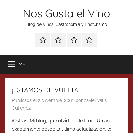
Saltar
Nos Gusta el Vino
al
contenido
Blog de Vinos, Gastronomía y Enoturismo
Especial
Enoturismo
Ranking
Contacto
Gin
y
Vinos
Tonics
Gastronomía
Menú
¡ESTAMOS DE VUELTA!
Publicada el
2 diciembre, 2009
por
Xavier Valls
Gutierrez
¡Ostras! Mi blog, que olvidado te tenía! Un año
exactamente desde la última actualización, lo