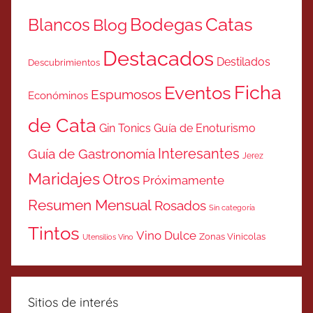
Catas
Bodegas
Blancos
Blog
Destacados
Destilados
Descubrimientos
Ficha
Eventos
Espumosos
Económinos
de Cata
Gin Tonics
Guía de Enoturismo
Interesantes
Guía de Gastronomía
Jerez
Maridajes
Otros
Próximamente
Resumen Mensual
Rosados
Sin categoría
Tintos
Vino Dulce
Zonas Vinicolas
Utensilios Vino
Sitios de interés