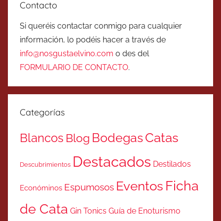
Contacto
Si queréis contactar conmigo para cualquier
información, lo podéis hacer a través de
info@nosgustaelvino.com
o des del
FORMULARIO DE CONTACTO
.
Categorías
Catas
Bodegas
Blancos
Blog
Destacados
Destilados
Descubrimientos
Ficha
Eventos
Espumosos
Económinos
de Cata
Gin Tonics
Guía de Enoturismo