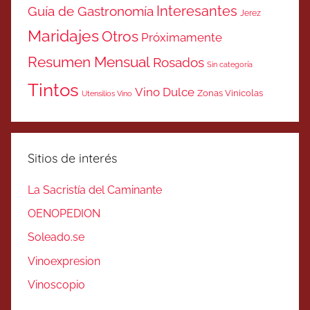
Interesantes
Guía de Gastronomía
Jerez
Maridajes
Otros
Próximamente
Resumen Mensual
Rosados
Sin categoría
Tintos
Vino Dulce
Zonas Vinicolas
Utensilios Vino
Sitios de interés
La Sacristía del Caminante
OENOPEDION
Soleado.se
Vinoexpresion
Vinoscopio