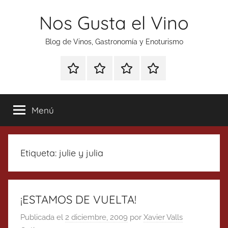
Saltar
Nos Gusta el Vino
al
contenido
Blog de Vinos, Gastronomía y Enoturismo
Especial
Enoturismo
Ranking
Contacto
Gin
y
Vinos
Tonics
Gastronomía
Menú
Etiqueta:
julie y julia
¡ESTAMOS DE VUELTA!
Publicada el
2 diciembre, 2009
por
Xavier Valls