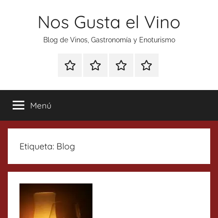
Saltar
Nos Gusta el Vino
al
contenido
Blog de Vinos, Gastronomía y Enoturismo
Especial
Enoturismo
Ranking
Contacto
Gin
y
Vinos
Tonics
Gastronomía
Menú
Etiqueta:
Blog