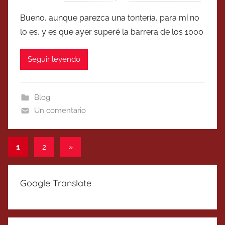
Bueno, aunque parezca una tontería, para mí no
lo es, y es que ayer superé la barrera de los 1000
Seguir leyendo
Blog
Un comentario
Paginación
Entradas
1
2
»
siguientes
de
entradas
Google Translate