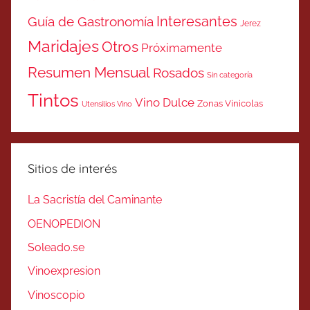
Interesantes
Guía de Gastronomía
Jerez
Maridajes
Otros
Próximamente
Resumen Mensual
Rosados
Sin categoría
Tintos
Vino Dulce
Zonas Vinicolas
Utensilios Vino
Sitios de interés
La Sacristía del Caminante
OENOPEDION
Soleado.se
Vinoexpresion
Vinoscopio