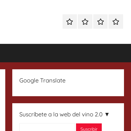
Especial
Enoturismo
Ranking
Contact
Gin
y
Vinos
Tonics
Gastronomía
Google Translate
Suscríbete a la web del vino 2.0 ▼