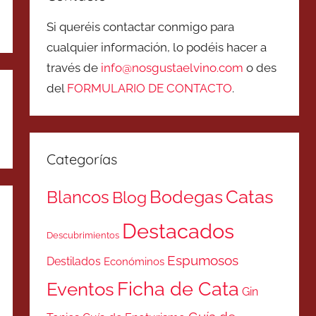
Si queréis contactar conmigo para
cualquier información, lo podéis hacer a
través de
info@nosgustaelvino.com
o des
del
FORMULARIO DE CONTACTO
.
Categorías
Catas
Bodegas
Blancos
Blog
Destacados
Descubrimientos
Espumosos
Destilados
Económinos
Ficha de Cata
Eventos
Gin