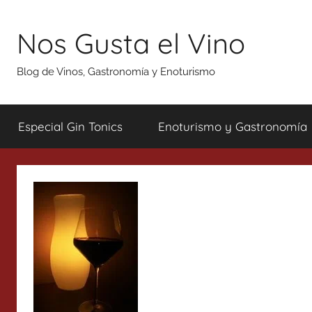
Saltar
al
Nos Gusta el Vino
contenido
Blog de Vinos, Gastronomía y Enoturismo
Especial Gin Tonics
Enoturismo y Gastronomía