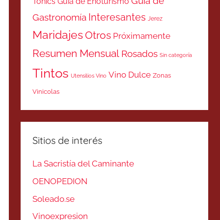
Guía de
Tonics
Guía de Enoturismo
Interesantes
Gastronomía
Jerez
Maridajes
Otros
Próximamente
Resumen Mensual
Rosados
Sin categoría
Tintos
Vino Dulce
Zonas
Utensilios Vino
Vinicolas
Sitios de interés
La Sacristía del Caminante
OENOPEDION
Soleado.se
Vinoexpresion