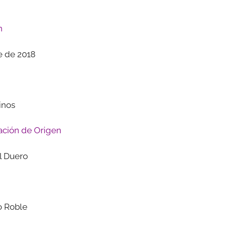
n
e de 2018
inos
ción de Origen
l Duero
o Roble