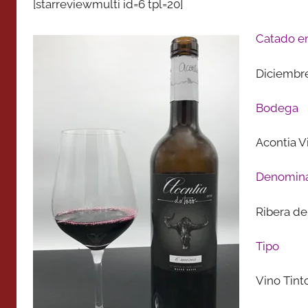
[starreviewmulti id=6 tpl=20]
Catado e
Diciembr
Bodega
Acontia V
Denomina
Ribera de
Tipo
Vino Tint