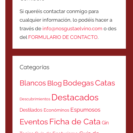
Si queréis contactar conmigo para
cualquier información, lo podéis hacer a
través de
info@nosgustaelvino.com
o des
del
FORMULARIO DE CONTACTO
.
Categorías
Catas
Bodegas
Blancos
Blog
Destacados
Descubrimientos
Espumosos
Destilados
Económinos
Ficha de Cata
Eventos
Gin