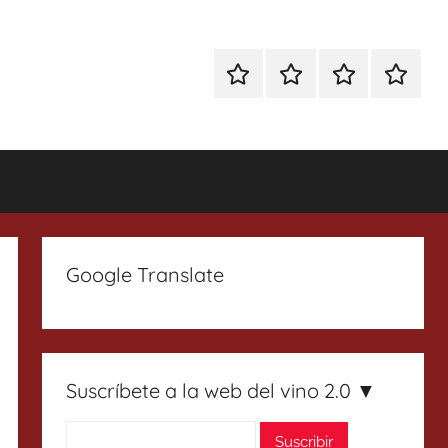
Especial
Enoturismo
Ranking
Contact
Gin
y
Vinos
Tonics
Gastronomía
Google Translate
Suscríbete a la web del vino 2.0 ▼