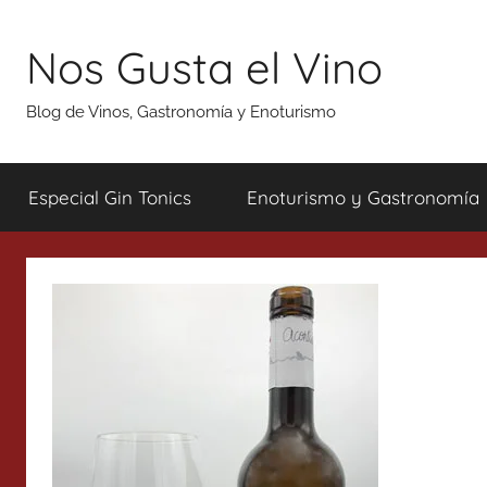
Saltar
al
Nos Gusta el Vino
contenido
Blog de Vinos, Gastronomía y Enoturismo
Especial Gin Tonics
Enoturismo y Gastronomía