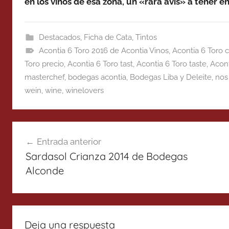
en los vinos de esa zona, un «rara avis» a tener
Destacados
,
Ficha de Cata
,
Tintos
Acontia 6 Toro 2016 de Acontia Vinos
,
Acontia 6 Toro c
Toro precio
,
Acontia 6 Toro tast
,
Acontia 6 Toro taste
,
Acont
masterchef
,
bodegas acontia
,
Bodegas Liba y Deleite
,
nos
wein
,
wine
,
winelovers
Navegación
Entrada anterior
de
Sardasol Crianza 2014 de Bodegas
entradas
Alconde
Deja una respuesta