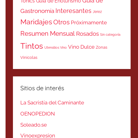
Guía de
Tonics
Guía de Enoturismo
Interesantes
Gastronomía
Jerez
Maridajes
Otros
Próximamente
Resumen Mensual
Rosados
Sin categoría
Tintos
Vino Dulce
Zonas
Utensilios Vino
Vinicolas
Sitios de interés
La Sacristía del Caminante
OENOPEDION
Soleado.se
Vinoexpresion