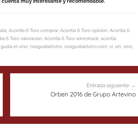
 en cuenta muy interesante y recomendable.
ata
,
Acontia 6 Toro comprar
,
Acontia 6 Toro opinion
,
Acontia 6
ia 6 Toro valoracion
,
Acontia 6 Toro wineshack
,
acontia
 gusta el vino
,
nosgustaelvino
,
nosgustaelvino.com
,
vi
,
vin
,
vino
,
Entrada siguiente
Orben 2016 de Grupo Artevino