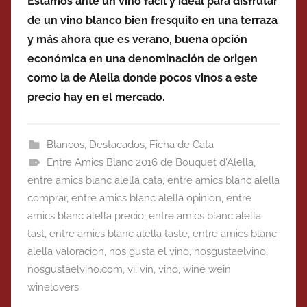
Estamos ante un vino fácil y ideal para disfrutar
de un vino blanco bien fresquito en una terraza
y más ahora que es verano, buena opción
económica en una denominación de origen
como la de Alella donde pocos vinos a este
precio hay en el mercado.
Blancos
,
Destacados
,
Ficha de Cata
Entre Amics Blanc 2016 de Bouquet d'Alella
,
entre amics blanc alella cata
,
entre amics blanc alella
comprar
,
entre amics blanc alella opinion
,
entre
amics blanc alella precio
,
entre amics blanc alella
tast
,
entre amics blanc alella taste
,
entre amics blanc
alella valoracion
,
nos gusta el vino
,
nosgustaelvino
,
nosgustaelvino.com
,
vi
,
vin
,
vino
,
wine wein
winelovers