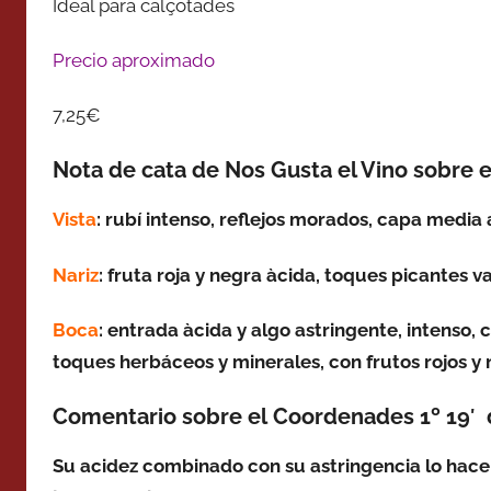
Ideal para calçotades
Precio aproximado
7,25€
Nota de cata de Nos Gusta el Vino sobre 
Vista
: rubí intenso, reflejos morados, capa media 
Nariz
: fruta roja y negra àcida, toques picantes v
Boca
: entrada àcida y algo astringente, intenso,
toques herbáceos y minerales, con frutos rojos y 
Comentario sobre el Coordenades 1º 19′ 
Su acidez combinado con su astringencia lo hacen