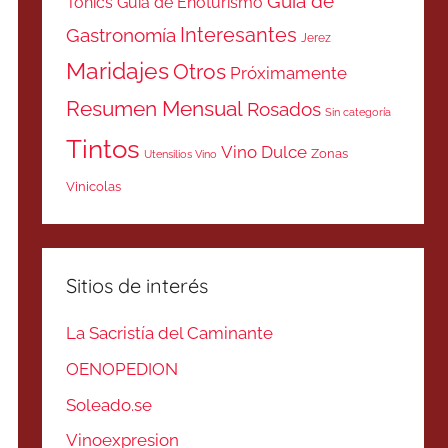
Guía de
Tonics
Guía de Enoturismo
Interesantes
Gastronomía
Jerez
Maridajes
Otros
Próximamente
Resumen Mensual
Rosados
Sin categoría
Tintos
Vino Dulce
Zonas
Utensilios Vino
Vinicolas
Sitios de interés
La Sacristía del Caminante
OENOPEDION
Soleado.se
Vinoexpresion