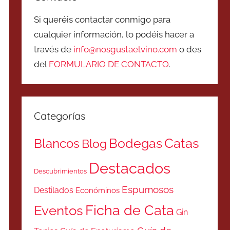
Si queréis contactar conmigo para
cualquier información, lo podéis hacer a
través de
info@nosgustaelvino.com
o des
del
FORMULARIO DE CONTACTO
.
Categorías
Catas
Bodegas
Blancos
Blog
Destacados
Descubrimientos
Espumosos
Destilados
Económinos
Ficha de Cata
Eventos
Gin