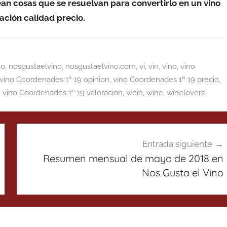
ean cosas que se resuelvan para convertirlo en un vino
ación calidad precio.
no
,
nosgustaelvino
,
nosgustaelvino.com
,
vi
,
vin
,
vino
,
vino
vino Coordenades 1º 19 opinion
,
vino Coordenades 1º 19 precio
,
,
vino Coordenades 1º 19 valoracion
,
wein
,
wine
,
winelovers
Entrada siguiente
Resumen mensual de mayo de 2018 en
Nos Gusta el Vino