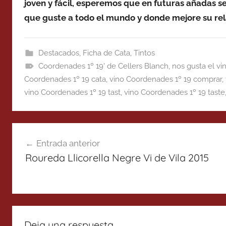
joven y fácil, esperemos que en futuras añadas s
que guste a todo el mundo y donde mejore su rel
Destacados
,
Ficha de Cata
,
Tintos
Coordenades 1º 19' de Cellers Blanch
,
nos gusta el vi
Coordenades 1º 19 cata
,
vino Coordenades 1º 19 comprar
,
vino Coordenades 1º 19 tast
,
vino Coordenades 1º 19 taste
Navegación
Entrada anterior
de
Roureda Llicorella Negre Vi de Vila 2015
entradas
Deja una respuesta