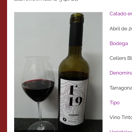
Catado e
Abril de 
Bodega
Cellers B
Denomina
Tarragon
Tipo
Vino Tint