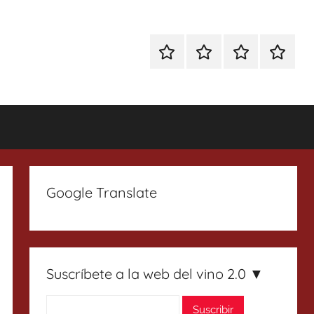
Especial
Enoturismo
Ranking
Contact
Gin
y
Vinos
Tonics
Gastronomía
Google Translate
Suscríbete a la web del vino 2.0 ▼