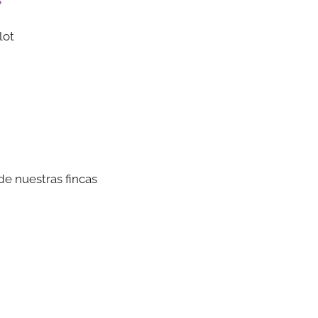
s
lot
e nuestras fincas