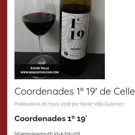
Coordenades 1º 19′ de Cell
Publicada el
28 mayo, 2018
por
Xavier Valls Gutierrez
Coordenades 1º 19′
[starreviewmulti id=5 tpl=20]