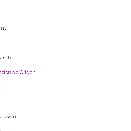
n
2017
lanch
ción de Origen
a
o Joven