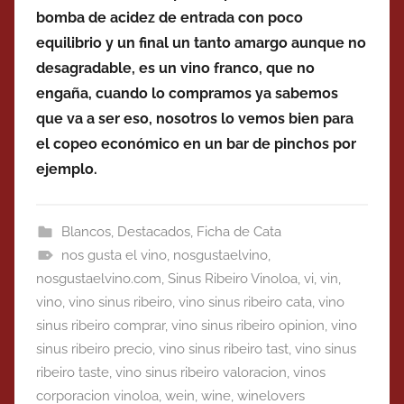
bomba de acidez de entrada con poco
equilibrio y un final un tanto amargo aunque no
desagradable, es un vino franco, que no
engaña, cuando lo compramos ya sabemos
que va a ser eso, nosotros lo vemos bien para
el copeo económico en un bar de pinchos por
ejemplo.
Blancos
,
Destacados
,
Ficha de Cata
nos gusta el vino
,
nosgustaelvino
,
nosgustaelvino.com
,
Sinus Ribeiro Vinoloa
,
vi
,
vin
,
vino
,
vino sinus ribeiro
,
vino sinus ribeiro cata
,
vino
sinus ribeiro comprar
,
vino sinus ribeiro opinion
,
vino
sinus ribeiro precio
,
vino sinus ribeiro tast
,
vino sinus
ribeiro taste
,
vino sinus ribeiro valoracion
,
vinos
corporacion vinoloa
,
wein
,
wine
,
winelovers