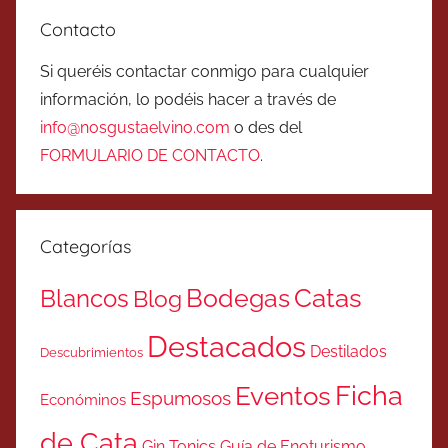
Contacto
Si queréis contactar conmigo para cualquier
información, lo podéis hacer a través de
info@nosgustaelvino.com
o des del
FORMULARIO DE CONTACTO
.
Categorías
Catas
Bodegas
Blancos
Blog
Destacados
Destilados
Descubrimientos
Ficha
Eventos
Espumosos
Económinos
de Cata
Gin Tonics
Guía de Enoturismo