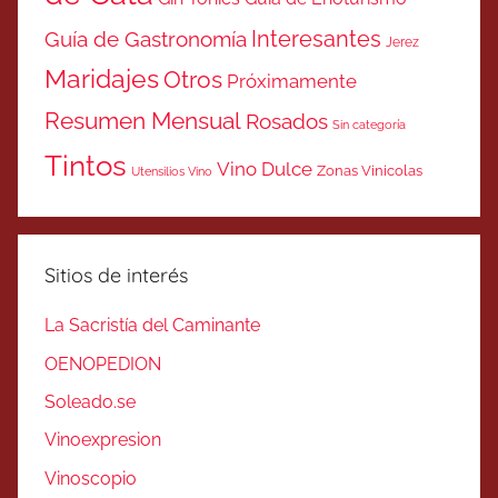
Interesantes
Guía de Gastronomía
Jerez
Maridajes
Otros
Próximamente
Resumen Mensual
Rosados
Sin categoría
Tintos
Vino Dulce
Zonas Vinicolas
Utensilios Vino
Sitios de interés
La Sacristía del Caminante
OENOPEDION
Soleado.se
Vinoexpresion
Vinoscopio