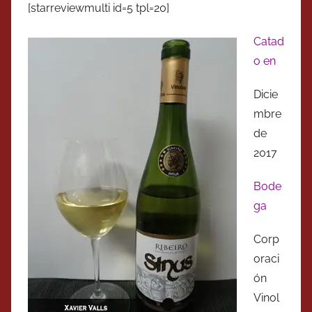
[starreviewmulti id=5 tpl=20]
Catad
o en
Dicie
mbre
de
2017
Bode
ga
Corp
oraci
ón
Vinol