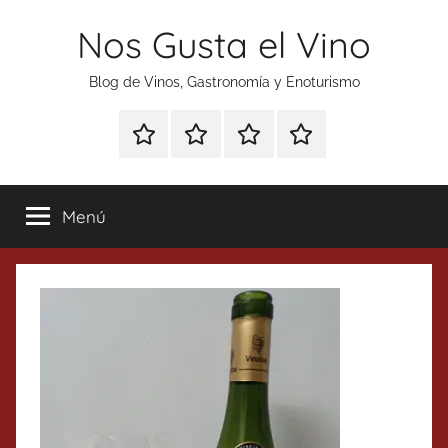
Saltar
Nos Gusta el Vino
al
contenido
Blog de Vinos, Gastronomía y Enoturismo
Especial
Enoturismo
Ranking
Contacto
Gin
y
Vinos
Tonics
Gastronomía
Menú