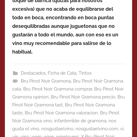
toque de barrica (quizás para nosotros
excesiva) que no acaba de equilibrarse del
todo en boca, encontrando en boca puntas
desequilibradas aunque juguetonas que no
gustarán a todo el mundo, aun con eso es un
vino muy recomendable para salirse de lo
habitual.
Destacados
,
Ficha de Cata
,
Tintos
Bru Pinot Noir Gramona
,
Bru Pinot Noir Gramona
cata
,
Bru Pinot Noir Gramona comprar
,
Bru Pinot Noir
Gramona opinion
,
Bru Pinot Noir Gramona precio
,
Bru
Pinot Noir Gramona tast
,
Bru Pinot Noir Gramona
taste
,
Bru Pinot Noir Gramona valoracion
,
Bru Pinot
Noir Gramona vino
,
infanterrible de gramona
,
nos
gusta el vino
,
nosgustaelvino
,
nosgustaelvino.com
,
vi
,
vin
,
vino
,
wein
,
wine
,
winelovers
,
X Bru Pinot Noir