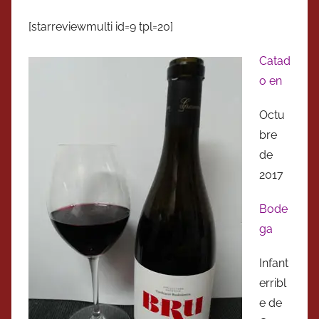
[starreviewmulti id=9 tpl=20]
Catad
o en
Octu
bre
de
2017
Bode
ga
Infant
erribl
e de