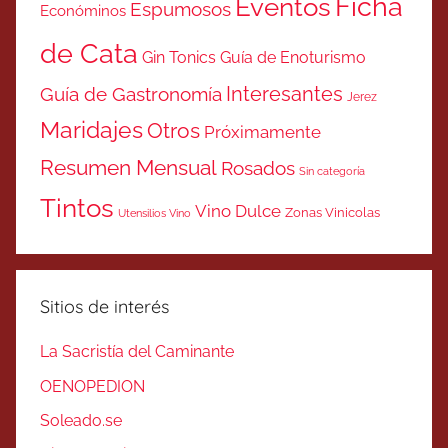
Ficha
Eventos
Espumosos
Económinos
de Cata
Gin Tonics
Guía de Enoturismo
Interesantes
Guía de Gastronomía
Jerez
Maridajes
Otros
Próximamente
Resumen Mensual
Rosados
Sin categoría
Tintos
Vino Dulce
Zonas Vinicolas
Utensilios Vino
Sitios de interés
La Sacristía del Caminante
OENOPEDION
Soleado.se