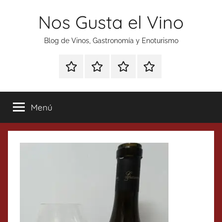
Saltar
Nos Gusta el Vino
al
contenido
Blog de Vinos, Gastronomía y Enoturismo
Especial
Enoturismo
Ranking
Contacto
Gin
y
Vinos
Tonics
Gastronomía
Menú