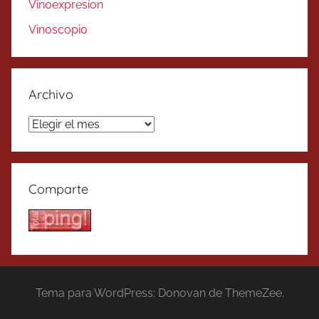
Vinoexpresion
Vinoscopio
Archivo
Archivo
Comparte
Tema para WordPress: Donovan de ThemeZee.