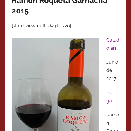
Ramon Roqueta Garnacha
2015
[starreviewmulti id=9 tpl=20]
Catad
o en
Junio
de
2017
Bode
ga
Ramo
n