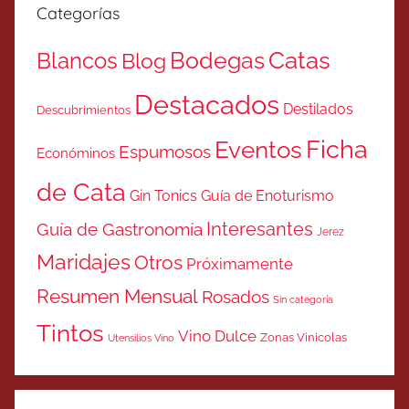
Categorías
Catas
Bodegas
Blancos
Blog
Destacados
Destilados
Descubrimientos
Ficha
Eventos
Espumosos
Económinos
de Cata
Gin Tonics
Guía de Enoturismo
Interesantes
Guía de Gastronomía
Jerez
Maridajes
Otros
Próximamente
Resumen Mensual
Rosados
Sin categoría
Tintos
Vino Dulce
Zonas Vinicolas
Utensilios Vino