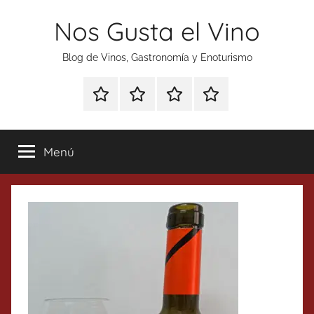
Saltar
Nos Gusta el Vino
al
contenido
Blog de Vinos, Gastronomía y Enoturismo
Especial
Enoturismo
Ranking
Contacto
Gin
y
Vinos
Tonics
Gastronomía
Menú