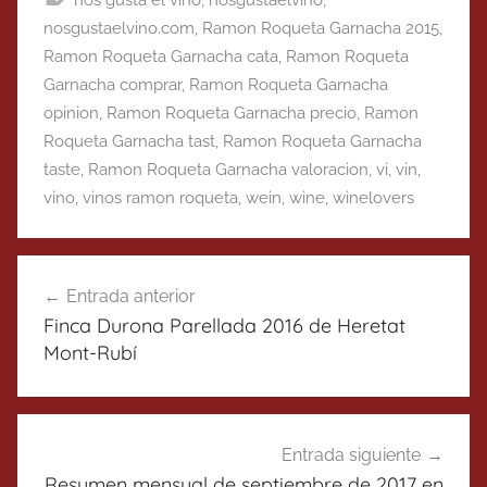
nosgustaelvino.com
,
Ramon Roqueta Garnacha 2015
,
Ramon Roqueta Garnacha cata
,
Ramon Roqueta
Garnacha comprar
,
Ramon Roqueta Garnacha
opinion
,
Ramon Roqueta Garnacha precio
,
Ramon
Roqueta Garnacha tast
,
Ramon Roqueta Garnacha
taste
,
Ramon Roqueta Garnacha valoracion
,
vi
,
vin
,
vino
,
vinos ramon roqueta
,
wein
,
wine
,
winelovers
Navegación
Entrada anterior
de
Finca Durona Parellada 2016 de Heretat
entradas
Mont-Rubí
Entrada siguiente
Resumen mensual de septiembre de 2017 en