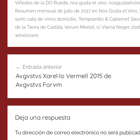
Viñedos de la DO Rueda
,
nos gusta el vino
,
nosgustaelvin
Resumen mensual de julio de 2017 en Nos Gusta el Vino
,
sorto cata de vinos domicilio
,
Tempranillo & Cabernet Sau
de la Tierra de Castilla
,
Verum Merlot
,
vi
,
Viamà Negre 2016
winelovers
Navegación
Entrada anterior
de
Avgvstvs Xarel·lo Vermell 2015 de
entradas
Avgvstvs Forvm
Deja una respuesta
Tu dirección de correo electrónico no será publicad