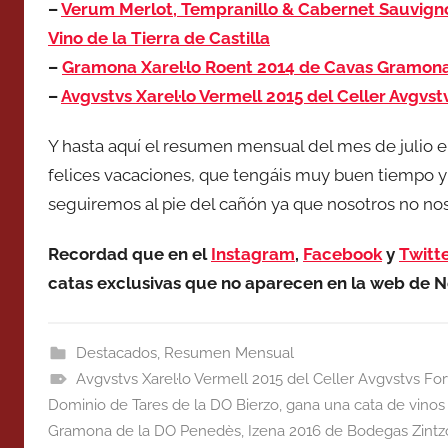
–
Verum Merlot, Tempranillo & Cabernet Sauvig
Vino de la Tierra de Castilla
–
Gramona Xarel·lo Roent 2014 de Cavas Gramon
–
Avgvstvs Xarel·lo Vermell 2015 del Celler Avgvs
Y hasta aquí el resumen mensual del mes de julio e
felices vacaciones, que tengáis muy buen tiempo y 
seguiremos al pie del cañón ya que nosotros no no
Recordad que en el
Instagram
,
Facebook
y
Twitte
catas exclusivas que no aparecen en la web de N
Destacados
,
Resumen Mensual
Avgvstvs Xarel·lo Vermell 2015 del Celler Avgvstvs F
Dominio de Tares de la DO Bierzo
,
gana una cata de vinos 
Gramona de la DO Penedès
,
Izena 2016 de Bodegas Zintz