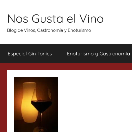
Saltar
al
Nos Gusta el Vino
contenido
Blog de Vinos, Gastronomía y Enoturismo
Especial Gin Tonics
Enoturismo y Gastronomía