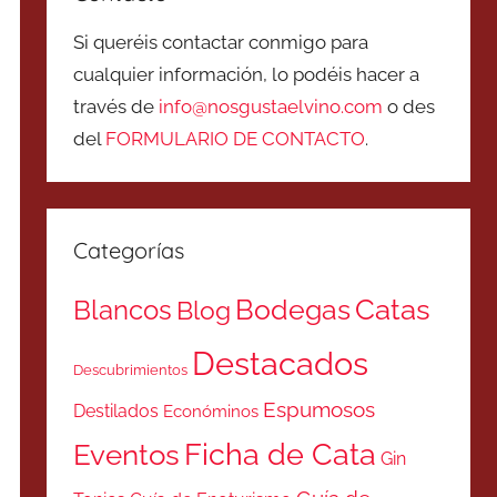
Si queréis contactar conmigo para
cualquier información, lo podéis hacer a
través de
info@nosgustaelvino.com
o des
del
FORMULARIO DE CONTACTO
.
Categorías
Catas
Bodegas
Blancos
Blog
Destacados
Descubrimientos
Espumosos
Destilados
Económinos
Ficha de Cata
Eventos
Gin