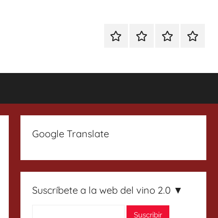
Especial
Enoturismo
Ranking
Contact
Gin
y
Vinos
Tonics
Gastronomía
Google Translate
Suscríbete a la web del vino 2.0 ▼