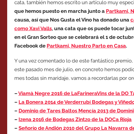
cata, también hemos escrito un artículo muy especi
que hemos puesto en marcha junto a
Partkami, 
causa, así que Nos Gusta el Vino ha donado una
c
como Xavi Valls
, una cata que os puede tocar jun
en el Gran Sorteo que se celebrará el 1 de octubr
Facebook de
Partkami, Nuestro Parto en Casa
.
Y una vez comentado lo de este fantástico premio,
este pasado mes de julio, en concreto hemos podido
mes todas sin maridaje, vamos a recordarlas por or
–
Viamà Negre 2016 de LaFarineraVins de la DO 
–
La Bonera 2014 de Verderrubí Bodegas y Viñed
–
Dominio de Tares Baltos Mencía 2013 de Domini
–
Izena 2016 de Bodegas Zintzo de la DOCa Rioja
–
Señorío de Andión 2010 del Grupo La Navarra d