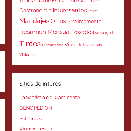
Guía de
Tonics
Guía de Enoturismo
Interesantes
Gastronomía
Jerez
Maridajes
Otros
Próximamente
Resumen Mensual
Rosados
Sin categoría
Tintos
Vino Dulce
Zonas
Utensilios Vino
Vinicolas
Sitios de interés
La Sacristía del Caminante
OENOPEDION
Soleado.se
Vinoexpresion