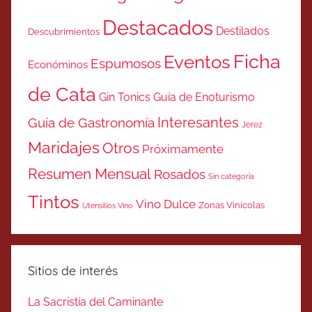
Destacados
Destilados
Descubrimientos
Ficha
Eventos
Espumosos
Económinos
de Cata
Gin Tonics
Guía de Enoturismo
Interesantes
Guía de Gastronomía
Jerez
Maridajes
Otros
Próximamente
Resumen Mensual
Rosados
Sin categoría
Tintos
Vino Dulce
Zonas Vinicolas
Utensilios Vino
Sitios de interés
La Sacristía del Caminante