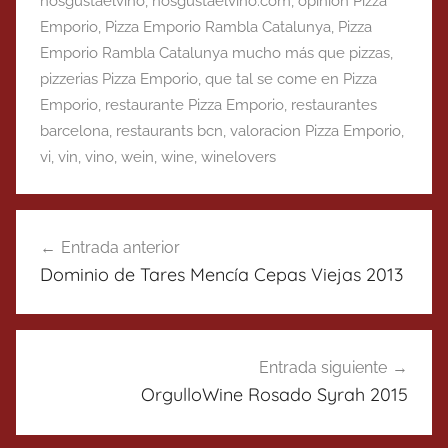
nosgustaelvino
,
nosgustaelvino.com
,
opinion Pizza
Emporio
,
Pizza Emporio Rambla Catalunya
,
Pizza
Emporio Rambla Catalunya mucho más que pizzas
,
pizzerias Pizza Emporio
,
que tal se come en Pizza
Emporio
,
restaurante Pizza Emporio
,
restaurantes
barcelona
,
restaurants bcn
,
valoracion Pizza Emporio
,
vi
,
vin
,
vino
,
wein
,
wine
,
winelovers
Navegación
Entrada anterior
de
Dominio de Tares Mencía Cepas Viejas 2013
entradas
Entrada siguiente
OrgulloWine Rosado Syrah 2015