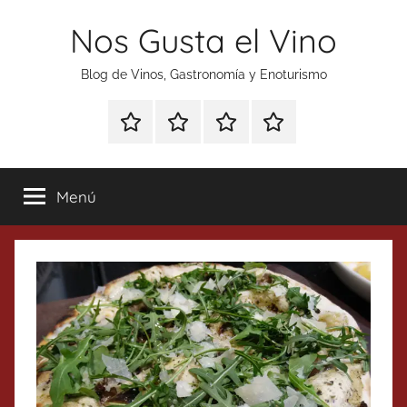
Saltar
Nos Gusta el Vino
al
contenido
Blog de Vinos, Gastronomía y Enoturismo
Especial
Enoturismo
Ranking
Contacto
Gin
y
Vinos
Tonics
Gastronomía
Menú