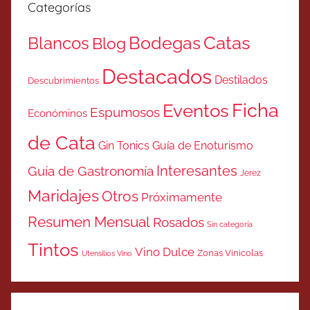
Categorías
Catas
Bodegas
Blancos
Blog
Destacados
Destilados
Descubrimientos
Ficha
Eventos
Espumosos
Económinos
de Cata
Gin Tonics
Guía de Enoturismo
Interesantes
Guía de Gastronomía
Jerez
Maridajes
Otros
Próximamente
Resumen Mensual
Rosados
Sin categoría
Tintos
Vino Dulce
Zonas Vinicolas
Utensilios Vino