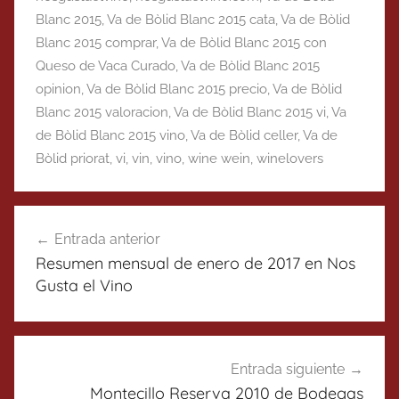
Blanc 2015
,
Va de Bòlid Blanc 2015 cata
,
Va de Bòlid
Blanc 2015 comprar
,
Va de Bòlid Blanc 2015 con
Queso de Vaca Curado
,
Va de Bòlid Blanc 2015
opinion
,
Va de Bòlid Blanc 2015 precio
,
Va de Bòlid
Blanc 2015 valoracion
,
Va de Bòlid Blanc 2015 vi
,
Va
de Bòlid Blanc 2015 vino
,
Va de Bòlid celler
,
Va de
Bòlid priorat
,
vi
,
vin
,
vino
,
wine wein
,
winelovers
Navegación
Entrada anterior
de
Resumen mensual de enero de 2017 en Nos
entradas
Gusta el Vino
Entrada siguiente
Montecillo Reserva 2010 de Bodegas