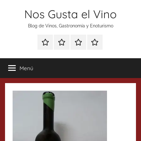
Saltar
Nos Gusta el Vino
al
contenido
Blog de Vinos, Gastronomía y Enoturismo
Especial
Enoturismo
Ranking
Contacto
Gin
y
Vinos
Tonics
Gastronomía
Menú