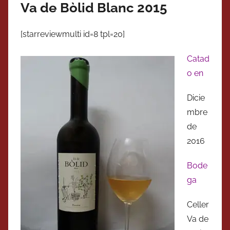
Va de Bòlid Blanc 2015
[starreviewmulti id=8 tpl=20]
Catad
o en
Dicie
mbre
de
2016
Bode
ga
Celler
Va de