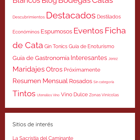
Bodegas
Blancos
Blog
Destacados
Destilados
Descubrimientos
Ficha
Eventos
Espumosos
Económinos
de Cata
Gin Tonics
Guía de Enoturismo
Interesantes
Guía de Gastronomía
Jerez
Maridajes
Otros
Próximamente
Resumen Mensual
Rosados
Sin categoría
Tintos
Vino Dulce
Zonas Vinicolas
Utensilios Vino
Sitios de interés
La Sacristía del Caminante