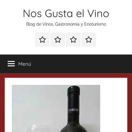
Saltar
Nos Gusta el Vino
al
contenido
Blog de Vinos, Gastronomía y Enoturismo
Especial
Enoturismo
Ranking
Contacto
Gin
y
Vinos
Tonics
Gastronomía
Menú