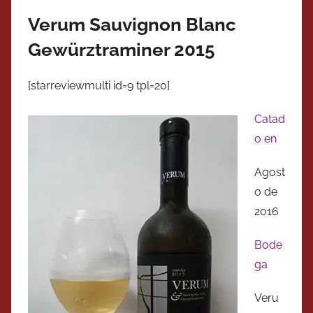
Verum Sauvignon Blanc
Gewürztraminer 2015
[starreviewmulti id=9 tpl=20]
Catad
o en
Agost
o de
2016
Bode
ga
Veru