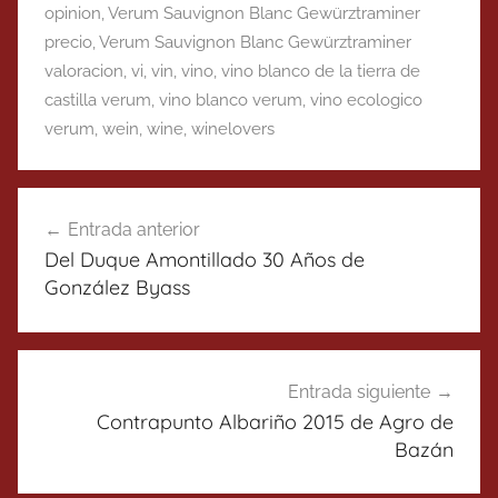
opinion
,
Verum Sauvignon Blanc Gewürztraminer
precio
,
Verum Sauvignon Blanc Gewürztraminer
valoracion
,
vi
,
vin
,
vino
,
vino blanco de la tierra de
castilla verum
,
vino blanco verum
,
vino ecologico
verum
,
wein
,
wine
,
winelovers
Navegación
Entrada anterior
de
Del Duque Amontillado 30 Años de
entradas
González Byass
Entrada siguiente
Contrapunto Albariño 2015 de Agro de
Bazán