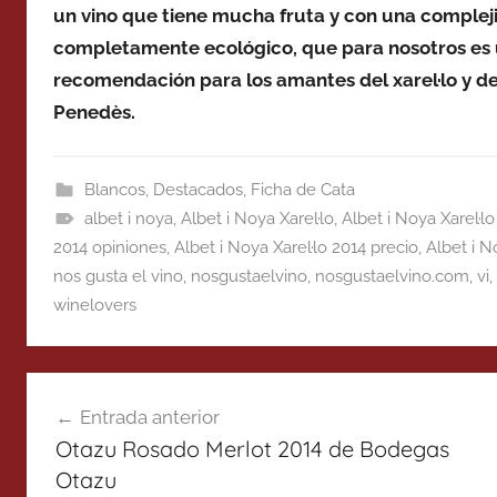
un vino que tiene mucha fruta y con una complej
completamente ecológico, que para nosotros es 
recomendación para los amantes del xarel·lo y de
Penedès.
Blancos
,
Destacados
,
Ficha de Cata
albet i noya
,
Albet i Noya Xarel·lo
,
Albet i Noya Xarel·lo
2014 opiniones
,
Albet i Noya Xarel·lo 2014 precio
,
Albet i N
nos gusta el vino
,
nosgustaelvino
,
nosgustaelvino.com
,
vi
,
winelovers
Navegación
Entrada anterior
de
Otazu Rosado Merlot 2014 de Bodegas
entradas
Otazu