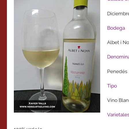
Diciembr
Bodega
Albet i N
Denomina
Penedés
Tipo
Vino Blan
Varietale