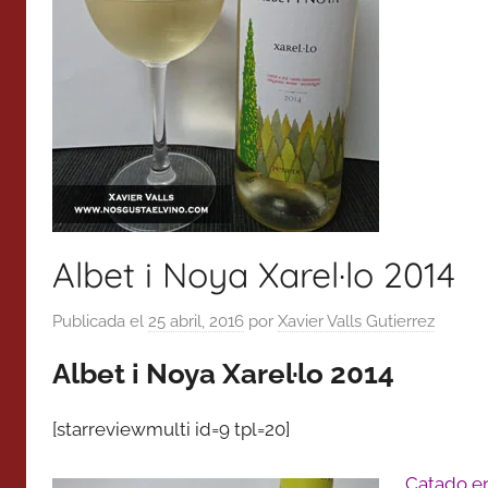
Albet i Noya Xarel·lo 2014
Publicada el
25 abril, 2016
por
Xavier Valls Gutierrez
Albet i Noya Xarel·lo 2014
[starreviewmulti id=9 tpl=20]
Catado e