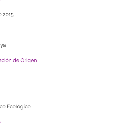
e 2015
oya
ción de Origen
co Ecológico
s