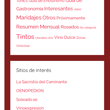
Guía de
Tonics
Guía de Enoturismo
Interesantes
Gastronomía
Jerez
Maridajes
Otros
Próximamente
Resumen Mensual
Rosados
Sin categoría
Tintos
Vino Dulce
Zonas
Utensilios Vino
Vinicolas
Sitios de interés
La Sacristía del Caminante
OENOPEDION
Soleado.se
Vinoexpresion