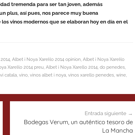
idad tremenda para ser tan joven, además
un plus, así pues, nos parece muy buena
 los vinos modernos que se elaboran hoy en día en el
 2014
,
Albet i Noya Xarel·lo 2014 opinion
,
Albet i Noya Xarel·lo
oya Xarel·lo 2014 preu
,
Albet i Noya Xarello 2014
,
do penedes
,
vi catala
,
vino
,
vinos albet i noya
,
vinos xarello penedes
,
wine
,
Entrada siguiente
Bodegas Verum, un auténtico tesoro de
La Mancha