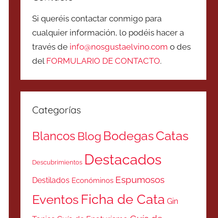
Si queréis contactar conmigo para
cualquier información, lo podéis hacer a
través de
info@nosgustaelvino.com
o des
del
FORMULARIO DE CONTACTO
.
Categorías
Catas
Bodegas
Blancos
Blog
Destacados
Descubrimientos
Espumosos
Destilados
Económinos
Ficha de Cata
Eventos
Gin