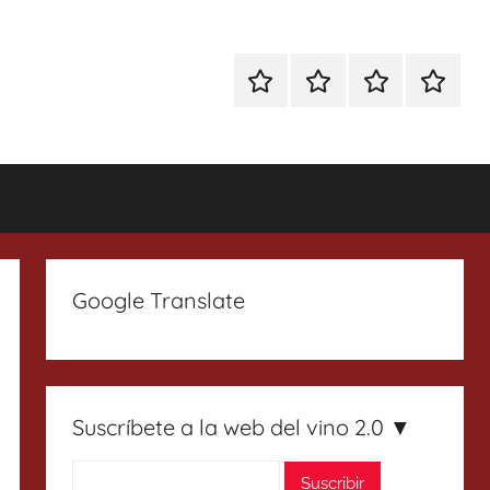
Especial
Enoturismo
Ranking
Contact
Gin
y
Vinos
Tonics
Gastronomía
Google Translate
Suscríbete a la web del vino 2.0 ▼