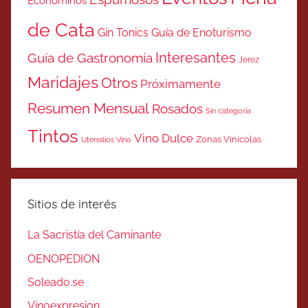
Económinos
de Cata
Gin Tonics
Guía de Enoturismo
Interesantes
Guía de Gastronomía
Jerez
Maridajes
Otros
Próximamente
Resumen Mensual
Rosados
Sin categoría
Tintos
Vino Dulce
Zonas Vinicolas
Utensilios Vino
Sitios de interés
La Sacristía del Caminante
OENOPEDION
Soleado.se
Vinoexpresion