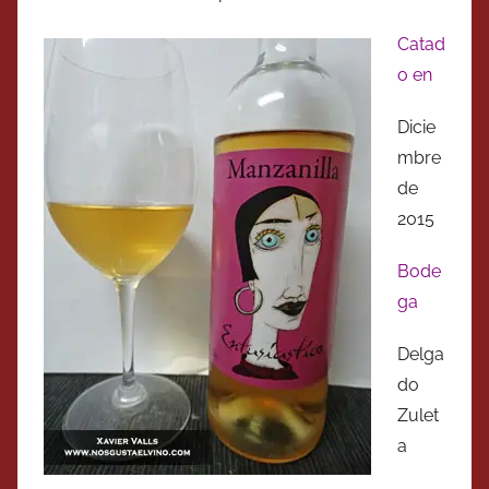
Catad
o en
Dicie
mbre
de
2015
Bode
ga
Delga
do
Zulet
a