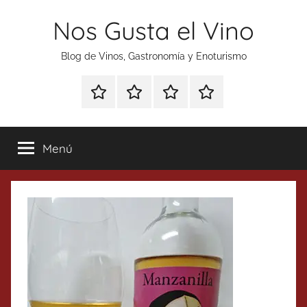
Saltar
Nos Gusta el Vino
al
contenido
Blog de Vinos, Gastronomía y Enoturismo
Especial
Enoturismo
Ranking
Contacto
Gin
y
Vinos
Tonics
Gastronomía
Menú