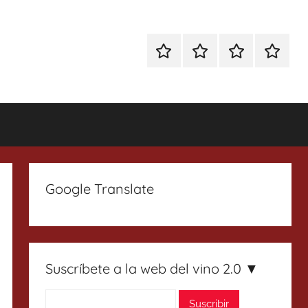
Especial
Enoturismo
Ranking
Contact
Gin
y
Vinos
Tonics
Gastronomía
Google Translate
Suscríbete a la web del vino 2.0 ▼