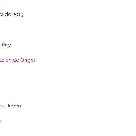
e de 2015
l Rey
ción de Origen
nco Joven
s