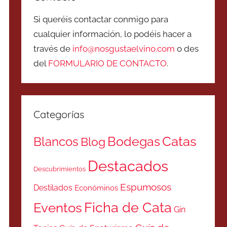
Si queréis contactar conmigo para
cualquier información, lo podéis hacer a
través de
info@nosgustaelvino.com
o des
del
FORMULARIO DE CONTACTO
.
Categorías
Catas
Bodegas
Blancos
Blog
Destacados
Descubrimientos
Espumosos
Destilados
Económinos
Ficha de Cata
Eventos
Gin