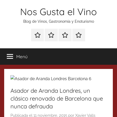
Saltar
Nos Gusta el Vino
al
contenido
Blog de Vinos, Gastronomía y Enoturismo
Especial
Enoturismo
Ranking
Contacto
Gin
y
Vinos
Tonics
Gastronomía
Menú
Asador de Aranda Londres, un
clásico renovado de Barcelona que
nunca defrauda
Publicada el
11 noviembre, 2015
por
Xavier Valls