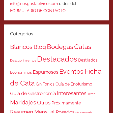
info@nosgustaelvino.com
o des del
FORMULARIO DE CONTACTO
.
Categorías
Catas
Bodegas
Blancos
Blog
Destacados
Destilados
Descubrimientos
Ficha
Eventos
Espumosos
Económinos
de Cata
Gin Tonics
Guía de Enoturismo
Interesantes
Guía de Gastronomía
Jerez
Maridajes
Otros
Próximamente
Resumen Mensual
Rosados
Sin categoría