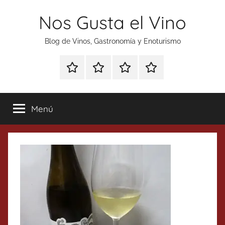
Saltar
Nos Gusta el Vino
al
contenido
Blog de Vinos, Gastronomía y Enoturismo
Especial
Enoturismo
Ranking
Contacto
Gin
y
Vinos
Tonics
Gastronomía
Menú