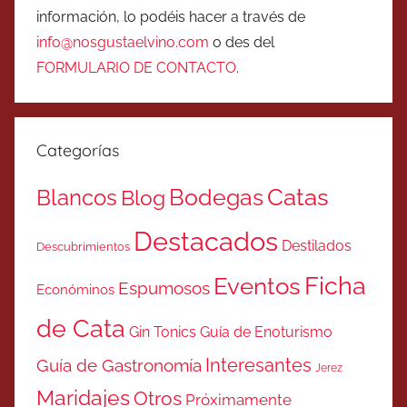
información, lo podéis hacer a través de
info@nosgustaelvino.com
o des del
FORMULARIO DE CONTACTO
.
Categorías
Catas
Bodegas
Blancos
Blog
Destacados
Destilados
Descubrimientos
Ficha
Eventos
Espumosos
Económinos
de Cata
Gin Tonics
Guía de Enoturismo
Interesantes
Guía de Gastronomía
Jerez
Maridajes
Otros
Próximamente