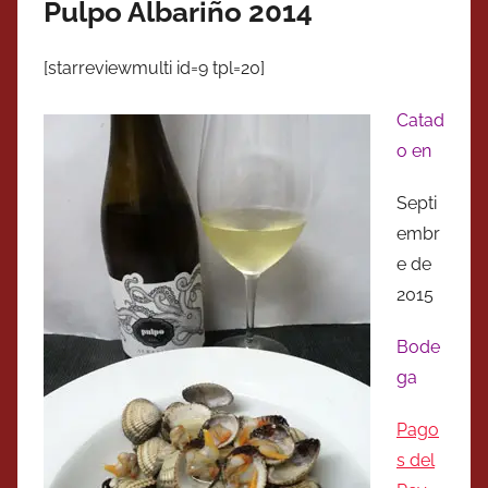
Pulpo Albariño 2014
[starreviewmulti id=9 tpl=20]
Catad
o en
Septi
embr
e de
2015
Bode
ga
Pago
s del